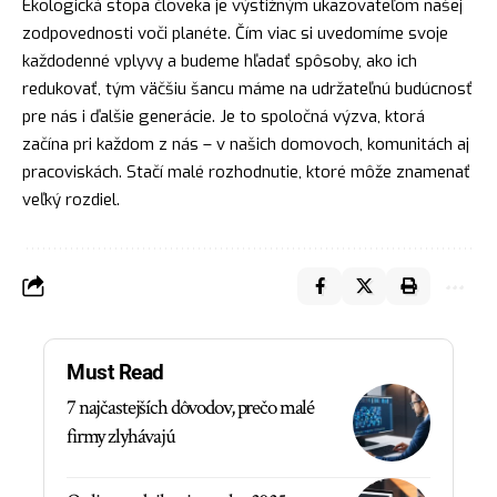
Ekologická stopa človeka je výstižným ukazovateľom našej
zodpovednosti voči planéte. Čím viac si uvedomíme svoje
každodenné vplyvy a budeme hľadať spôsoby, ako ich
redukovať, tým väčšiu šancu máme na udržateľnú budúcnosť
pre nás i ďalšie generácie. Je to spoločná výzva, ktorá
začína pri každom z nás – v našich domovoch, komunitách aj
pracoviskách. Stačí malé rozhodnutie, ktoré môže znamenať
veľký rozdiel.
Must Read
7 najčastejších dôvodov, prečo malé
firmy zlyhávajú