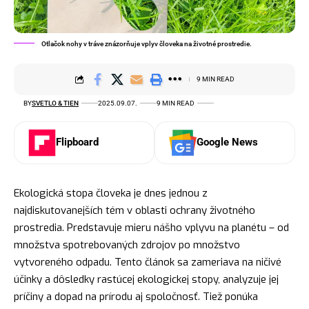
Otlačok nohy v tráve znázorňuje vplyv človeka na životné prostredie.
9 MIN READ
BY
SVETLO & TIEN
2025.09.07.
9 MIN READ
Flipboard
Google News
Ekologická stopa človeka je dnes jednou z
najdiskutovanejších tém v oblasti ochrany životného
prostredia. Predstavuje mieru nášho vplyvu na planétu – od
množstva spotrebovaných zdrojov po množstvo
vytvoreného odpadu. Tento článok sa zameriava na ničivé
účinky a dôsledky rastúcej ekologickej stopy, analyzuje jej
príčiny a dopad na prírodu aj spoločnosť. Tiež ponúka