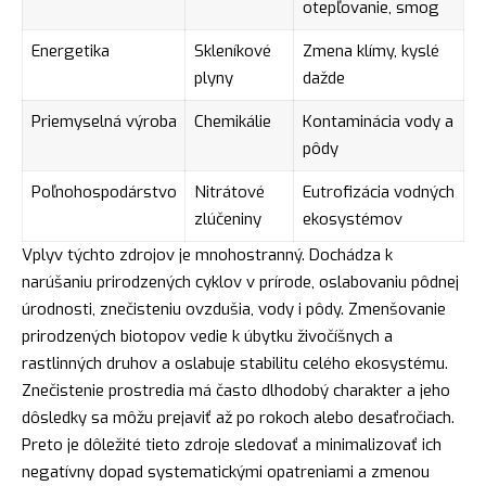
otepľovanie, smog
Energetika
Skleníkové
Zmena klímy, kyslé
plyny
dažde
Priemyselná výroba
Chemikálie
Kontaminácia vody a
pôdy
Poľnohospodárstvo
Nitrátové
Eutrofizácia vodných
zlúčeniny
ekosystémov
Vplyv týchto zdrojov je mnohostranný. Dochádza k
narúšaniu prirodzených cyklov v prírode, oslabovaniu pôdnej
úrodnosti, znečisteniu ovzdušia, vody i pôdy. Zmenšovanie
prirodzených biotopov vedie k úbytku živočíšnych a
rastlinných druhov a oslabuje stabilitu celého ekosystému.
Znečistenie prostredia má často dlhodobý charakter a jeho
dôsledky sa môžu prejaviť až po rokoch alebo desaťročiach.
Preto je dôležité tieto zdroje sledovať a minimalizovať ich
negatívny dopad systematickými opatreniami a zmenou