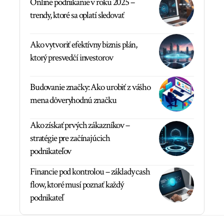
Online podnikanie v roku 2025 –
trendy, ktoré sa oplatí sledovať
Ako vytvoriť efektívny biznis plán,
ktorý presvedčí investorov
Budovanie značky: Ako urobiť z vášho
mena dôveryhodnú značku
Ako získať prvých zákazníkov –
stratégie pre začínajúcich
podnikateľov
Financie pod kontrolou – základy cash
flow, ktoré musí poznať každý
podnikateľ