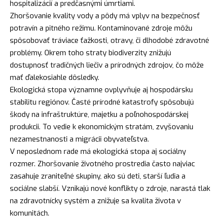
hospitalizácií a predčasnými úmrtiami.
Zhoršovanie kvality vody a pôdy má vplyv na bezpečnosť
potravín a pitného režimu. Kontaminované zdroje môžu
spôsobovať tráviace ťažkosti, otravy, či dlhodobé zdravotné
problémy. Okrem toho straty biodiverzity znižujú
dostupnosť tradičných liečiv a prírodných zdrojov, čo môže
mať ďalekosiahle dôsledky.
Ekologická stopa významne ovplyvňuje aj hospodársku
stabilitu regiónov. Časté prírodné katastrofy spôsobujú
škody na infraštruktúre, majetku a poľnohospodárskej
produkcii. To vedie k ekonomickým stratám, zvyšovaniu
nezamestnanosti a migrácii obyvateľstva.
V neposlednom rade má ekologická stopa aj sociálny
rozmer. Zhoršovanie životného prostredia často najviac
zasahuje zraniteľné skupiny, ako sú deti, starší ľudia a
sociálne slabší. Vznikajú nové konflikty o zdroje, narastá tlak
na zdravotnícky systém a znižuje sa kvalita života v
komunitách.