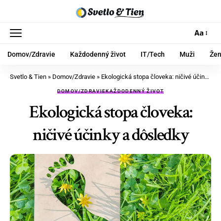
Aa
Domov/Zdravie
Každodenný život
IT/Tech
Muži
Že
Svetlo & Tien
»
Domov/Zdravie
»
Ekologická stopa človeka: ničivé účinky a dôsledky
DOMOV/ZDRAVIE
KAŽDODENNÝ ŽIVOT
Ekologická stopa človeka:
ničivé účinky a dôsledky