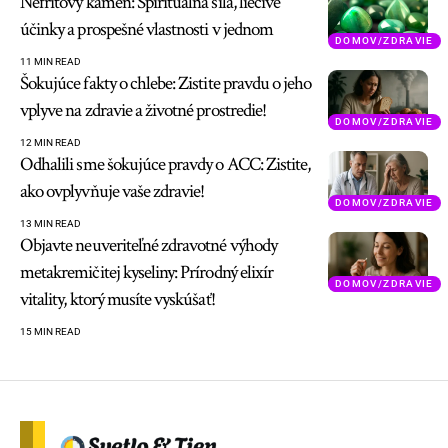
Nefritový kameň: Spirituálna sila, liečivé
účinky a prospešné vlastnosti v jednom
DOMOV/ZDRAVIE
11 MIN READ
Šokujúce fakty o chlebe: Zistite pravdu o jeho
vplyve na zdravie a životné prostredie!
DOMOV/ZDRAVIE
12 MIN READ
Odhalili sme šokujúce pravdy o ACC: Zistite,
ako ovplyvňuje vaše zdravie!
DOMOV/ZDRAVIE
13 MIN READ
Objavte neuveriteľné zdravotné výhody
metakremičitej kyseliny: Prírodný elixír
DOMOV/ZDRAVIE
vitality, ktorý musíte vyskúšať!
15 MIN READ