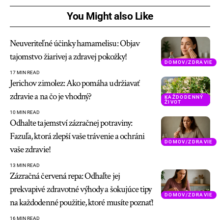
You Might also Like
Neuveriteľné účinky hamamelisu: Objav
tajomstvo žiarivej a zdravej pokožky!
DOMOV/ZDRAVIE
17 MIN READ
Jerichov zimolez: Ako pomáha udržiavať
zdravie a na čo je vhodný?
KAŽDODENNÝ
ŽIVOT
10 MIN READ
Odhalte tajemství zázračnej potraviny:
Fazuľa, ktorá zlepší vaše trávenie a ochráni
DOMOV/ZDRAVIE
vaše zdravie!
13 MIN READ
Zázračná červená repa: Odhaľte jej
prekvapivé zdravotné výhody a šokujúce tipy
DOMOV/ZDRAVIE
na každodenné použitie, ktoré musíte poznať!
16 MIN READ