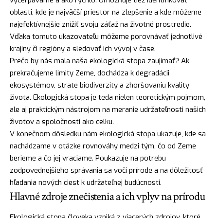
oblasti, kde je najväčší priestor na zlepšenie a kde môžeme
najefektívnejšie znížiť svoju záťaž na životné prostredie.
Vďaka tomuto ukazovateľu môžeme porovnávať jednotlivé
krajiny či regióny a sledovať ich vývoj v čase.
Prečo by nás mala naša ekologická stopa zaujímať? Ak
prekračujeme limity Zeme, dochádza k degradácii
ekosystémov, strate biodiverzity a zhoršovaniu kvality
života. Ekologická stopa je teda nielen teoretickým pojmom,
ale aj praktickým nástrojom na meranie udržateľnosti našich
životov a spoločnosti ako celku.
V konečnom dôsledku nám ekologická stopa ukazuje, kde sa
nachádzame v otázke rovnováhy medzi tým, čo od Zeme
berieme a čo jej vraciame. Poukazuje na potrebu
zodpovednejšieho správania sa voči prírode a na dôležitosť
hľadania nových ciest k udržateľnej budúcnosti.
Hlavné zdroje znečistenia a ich vplyv na prírodu
Ekologická stopa človeka vzniká z viacerých zdrojov, ktoré