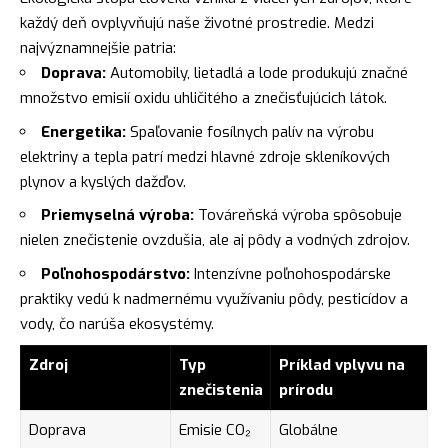
každý deň ovplyvňujú naše životné prostredie. Medzi
najvýznamnejšie patria:
Doprava:
Automobily, lietadlá a lode produkujú značné
množstvo emisií oxidu uhličitého a znečisťujúcich látok.
Energetika:
Spaľovanie fosílnych palív na výrobu
elektriny a tepla patrí medzi hlavné zdroje skleníkových
plynov a kyslých dažďov.
Priemyselná výroba:
Továreňská výroba spôsobuje
nielen znečistenie ovzdušia, ale aj pôdy a vodných zdrojov.
Poľnohospodárstvo:
Intenzívne poľnohospodárske
praktiky vedú k nadmernému využívaniu pôdy, pesticídov a
vody, čo narúša ekosystémy.
Zdroj
Typ
Príklad vplyvu na
znečistenia
prírodu
Doprava
Emisie CO₂
Globálne