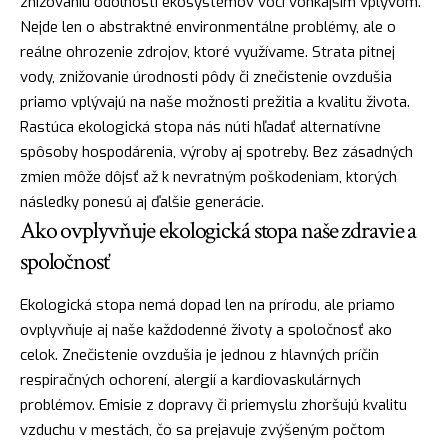
znižovaniu odolnosti ekosystémov voči vonkajším vplyvom.
Nejde len o abstraktné environmentálne problémy, ale o
reálne ohrozenie zdrojov, ktoré využívame. Strata pitnej
vody, znižovanie úrodnosti pôdy či znečistenie ovzdušia
priamo vplývajú na naše možnosti prežitia a kvalitu života.
Rastúca ekologická stopa nás núti hľadať alternatívne
spôsoby hospodárenia, výroby aj spotreby. Bez zásadných
zmien môže dôjsť až k nevratným poškodeniam, ktorých
následky ponesú aj ďalšie generácie.
Ako ovplyvňuje ekologická stopa naše zdravie a
spoločnosť
Ekologická stopa nemá dopad len na prírodu, ale priamo
ovplyvňuje aj naše každodenné životy a spoločnosť ako
celok. Znečistenie ovzdušia je jednou z hlavných príčin
respiračných ochorení, alergií a kardiovaskulárnych
problémov. Emisie z dopravy či priemyslu zhoršujú kvalitu
vzduchu v mestách, čo sa prejavuje zvýšeným počtom