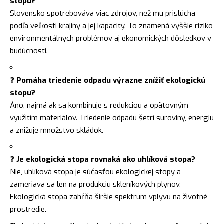
stopu?
Slovensko spotrebováva viac zdrojov, než mu prislúcha
podľa veľkosti krajiny a jej kapacity. To znamená vyššie riziko
environmentálnych problémov aj ekonomických dôsledkov v
budúcnosti.
❓
Pomáha triedenie odpadu výrazne znížiť ekologickú
stopu?
Áno, najmä ak sa kombinuje s redukciou a opätovným
využitím materiálov. Triedenie odpadu šetrí suroviny, energiu
a znižuje množstvo skládok.
❓
Je ekologická stopa rovnaká ako uhlíková stopa?
Nie, uhlíková stopa je súčasťou ekologickej stopy a
zameriava sa len na produkciu skleníkových plynov.
Ekologická stopa zahŕňa širšie spektrum vplyvu na životné
prostredie.