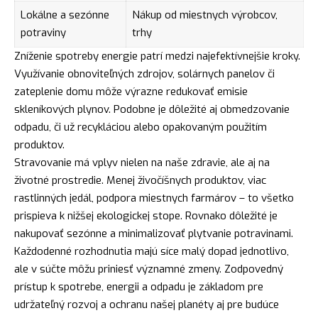
Lokálne a sezónne
Nákup od miestnych výrobcov,
potraviny
trhy
Zníženie spotreby energie patrí medzi najefektívnejšie kroky.
Využívanie obnoviteľných zdrojov, solárnych panelov či
zateplenie domu môže výrazne redukovať emisie
skleníkových plynov. Podobne je dôležité aj obmedzovanie
odpadu, či už recykláciou alebo opakovaným použitím
produktov.
Stravovanie má vplyv nielen na naše zdravie, ale aj na
životné prostredie. Menej živočíšnych produktov, viac
rastlinných jedál, podpora miestnych farmárov – to všetko
prispieva k nižšej ekologickej stope. Rovnako dôležité je
nakupovať sezónne a minimalizovať plytvanie potravinami.
Každodenné rozhodnutia majú síce malý dopad jednotlivo,
ale v súčte môžu priniesť významné zmeny. Zodpovedný
prístup k spotrebe, energii a odpadu je základom pre
udržateľný rozvoj a ochranu našej planéty aj pre budúce