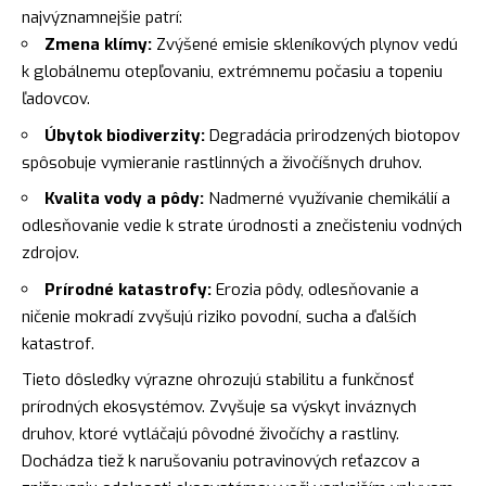
najvýznamnejšie patrí:
Zmena klímy:
Zvýšené emisie skleníkových plynov vedú
k globálnemu otepľovaniu, extrémnemu počasiu a topeniu
ľadovcov.
Úbytok biodiverzity:
Degradácia prirodzených biotopov
spôsobuje vymieranie rastlinných a živočíšnych druhov.
Kvalita vody a pôdy:
Nadmerné využívanie chemikálií a
odlesňovanie vedie k strate úrodnosti a znečisteniu vodných
zdrojov.
Prírodné katastrofy:
Erozia pôdy, odlesňovanie a
ničenie mokradí zvyšujú riziko povodní, sucha a ďalších
katastrof.
Tieto dôsledky výrazne ohrozujú stabilitu a funkčnosť
prírodných ekosystémov. Zvyšuje sa výskyt inváznych
druhov, ktoré vytláčajú pôvodné živočíchy a rastliny.
Dochádza tiež k narušovaniu potravinových reťazcov a