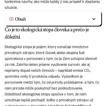
konkrétne návrhy, ako môže každý z nás prispieť k zlepšeniu
situácie.
Obsah
Čo je to ekologická stopa človeka a prečo je
dôležitá
Ekologická stopa je pojem, ktorý označuje množstvo
prírodných zdrojov, ktoré človek alebo skupina ľudí
spotrebúva v porovnaní s tým, čo je Zem schopná obnoviť
za rok. Zahŕňa nielen priame využívanie surovín, ale aj
nepriamy dopad našich činností – napríklad emisie CO₂,
spotreba vody či produkcia odpadu. Výsledkom je
porovnanie medzi tým, čo od prírody požadujeme, a tým, čo
nám príroda môže poskytnúť bez poškodzovania.
Dôležitosť ekologickej stopy spočíva v tom, že nám
umožňuje lepšie pochopiť, koľko z prírodných zdrojov už
vyčerpávame a ako rýchlo. Umožňuje tiež identifikovať