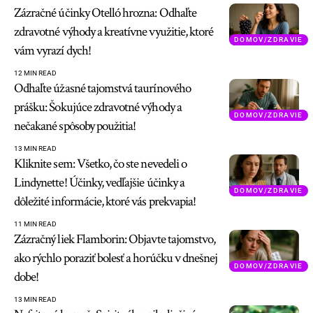
Zázračné účinky Otelló hrozna: Odhaľte
zdravotné výhody a kreatívne využitie, ktoré
DOMOV/ZDRAVIE
vám vyrazí dych!
12 MIN READ
Odhaľte úžasné tajomstvá taurínového
prášku: Šokujúce zdravotné výhody a
DOMOV/ZDRAVIE
nečakané spôsoby použitia!
13 MIN READ
Kliknite sem: Všetko, čo ste nevedeli o
Lindynette! Účinky, vedľajšie účinky a
DOMOV/ZDRAVIE
dôležité informácie, ktoré vás prekvapia!
11 MIN READ
Zázračný liek Flamborin: Objavte tajomstvo,
ako rýchlo poraziť bolesť a horúčku v dnešnej
DOMOV/ZDRAVIE
dobe!
13 MIN READ