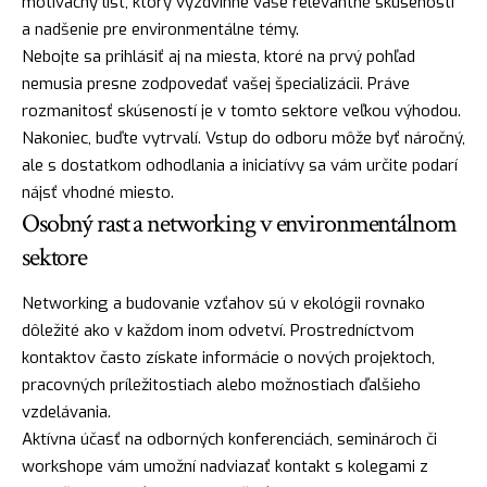
motivačný list, ktorý vyzdvihne vaše relevantné skúsenosti
a nadšenie pre environmentálne témy.
Nebojte sa prihlásiť aj na miesta, ktoré na prvý pohľad
nemusia presne zodpovedať vašej špecializácii. Práve
rozmanitosť skúseností je v tomto sektore veľkou výhodou.
Nakoniec, buďte vytrvalí. Vstup do odboru môže byť náročný,
ale s dostatkom odhodlania a iniciatívy sa vám určite podarí
nájsť vhodné miesto.
Osobný rast a networking v environmentálnom
sektore
Networking a budovanie vzťahov sú v ekológii rovnako
dôležité ako v každom inom odvetví. Prostredníctvom
kontaktov často získate informácie o nových projektoch,
pracovných príležitostiach alebo možnostiach ďalšieho
vzdelávania.
Aktívna účasť na odborných konferenciách, seminároch či
workshope vám umožní nadviazať kontakt s kolegami z