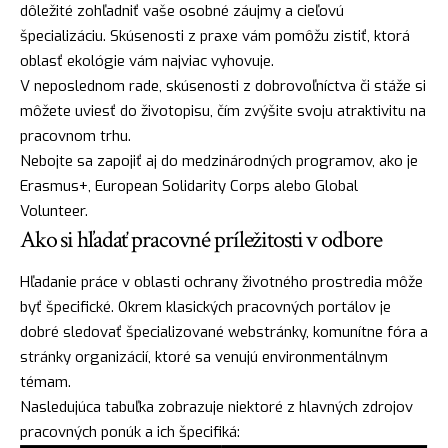
dôležité zohľadniť vaše osobné záujmy a cieľovú
špecializáciu. Skúsenosti z praxe vám pomôžu zistiť, ktorá
oblasť ekológie vám najviac vyhovuje.
V neposlednom rade, skúsenosti z dobrovoľníctva či stáže si
môžete uviesť do životopisu, čím zvýšite svoju atraktivitu na
pracovnom trhu.
Nebojte sa zapojiť aj do medzinárodných programov, ako je
Erasmus+, European Solidarity Corps alebo Global
Volunteer.
Ako si hľadať pracovné príležitosti v odbore
Hľadanie práce v oblasti ochrany životného prostredia môže
byť špecifické. Okrem klasických pracovných portálov je
dobré sledovať špecializované webstránky, komunítne fóra a
stránky organizácií, ktoré sa venujú environmentálnym
témam.
Nasledujúca tabuľka zobrazuje niektoré z hlavných zdrojov
pracovných ponúk a ich špecifiká: