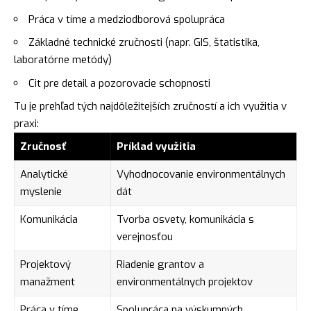
Práca v tíme a medziodborová spolupráca
Základné technické zručnosti (napr. GIS, štatistika,
laboratórne metódy)
Cit pre detail a pozorovacie schopnosti
Tu je prehľad tých najdôležitejších zručností a ich využitia v
praxi:
Zručnosť
Príklad využitia
Analytické
Vyhodnocovanie environmentálnych
myslenie
dát
Komunikácia
Tvorba osvety, komunikácia s
verejnosťou
Projektový
Riadenie grantov a
manažment
environmentálnych projektov
Práca v tíme
Spolupráca na výskumných