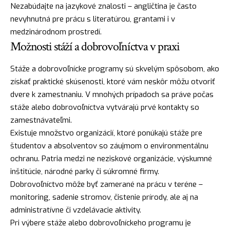
Nezabúdajte na jazykové znalosti – angličtina je často
nevyhnutná pre prácu s literatúrou, grantami i v
medzinárodnom prostredí.
Možnosti stáží a dobrovoľníctva v praxi
Stáže a dobrovoľnícke programy sú skvelým spôsobom, ako
získať praktické skúsenosti, ktoré vám neskôr môžu otvoriť
dvere k zamestnaniu. V mnohých prípadoch sa práve počas
stáže alebo dobrovoľníctva vytvárajú prvé kontakty so
zamestnávateľmi.
Existuje množstvo organizácií, ktoré ponúkajú stáže pre
študentov a absolventov so záujmom o environmentálnu
ochranu. Patria medzi ne neziskové organizácie, výskumné
inštitúcie, národné parky či súkromné firmy.
Dobrovoľníctvo môže byť zamerané na prácu v teréne –
monitoring, sadenie stromov, čistenie prírody, ale aj na
administratívne či vzdelávacie aktivity.
Pri výbere stáže alebo dobrovoľníckeho programu je