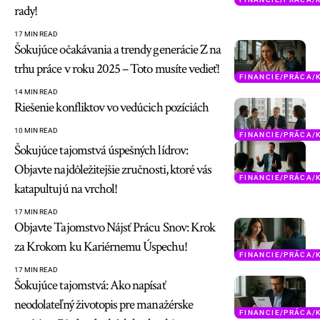
rady!
17 MIN READ
Šokujúce očakávania a trendy generácie Z na
trhu práce v roku 2025 – Toto musíte vedieť!
FINANCIE/PRÁCA/
14 MIN READ
Riešenie konfliktov vo vedúcich pozíciách
10 MIN READ
FINANCIE/PRÁCA/
Šokujúce tajomstvá úspešných lídrov:
Objavte najdôležitejšie zručnosti, ktoré vás
FINANCIE/PRÁCA/
katapultujú na vrchol!
17 MIN READ
Objavte Tajomstvo Nájsť Prácu Snov: Krok
za Krokom ku Kariérnemu Úspechu!
FINANCIE/PRÁCA/
17 MIN READ
Šokujúce tajomstvá: Ako napísať
neodolateľný životopis pre manažérske
FINANCIE/PRÁCA/