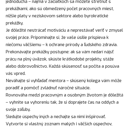
jednoduchá – najmä v začiatkoch sa môžete stretnúť s
prekážkami, ako sú obmedzený počet pracovných miest,
nižšie platy v neziskovom sektore alebo byrokratické
prekážky.
Je dôležité nestrácať motiváciu a neprestávať veriť v zmysel
svojej práce. Pripomínajte si, že vaše úsilie prispieva k
niečomu väčšiemu – k ochrane prírody a ľudského zdravia.
Prekonávajte prekážky postupne: ak sa vám nedarí nájsť
prácu na plný úväzok, skúste krátkodobé projekty, stáže
alebo dobrovoľníctvo. Každá skúsenosť sa počíta a posúva
vás vpred.
Neváhajte si vyhľadať mentora – skúsený kolega vám môže
poradiť a pomôcť zvládnuť náročné situácie.
Rovnováha medzi pracovným a osobným životom je dôležitá
– vyhnite sa vyhoreniu tak, že si doprajete čas na oddych a
svoje záľuby.
Sledujte úspechy iných a nechajte sa nimi inšpirovať.
Vytvorte si vlastný zoznam malých i väčších úspechov,