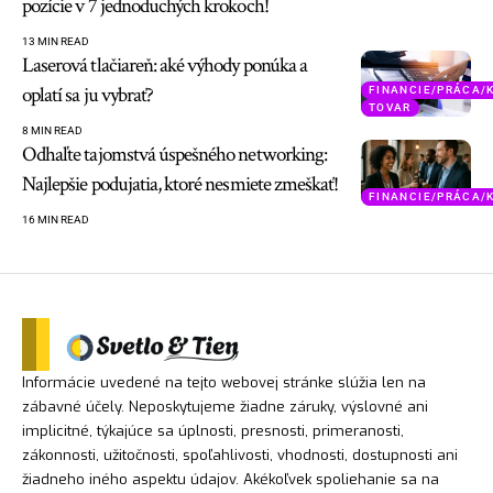
pozície v 7 jednoduchých krokoch!
13 MIN READ
Laserová tlačiareň: aké výhody ponúka a
oplatí sa ju vybrať?
FINANCIE/PRÁCA/
TOVAR
8 MIN READ
Odhaľte tajomstvá úspešného networking:
Najlepšie podujatia, ktoré nesmiete zmeškať!
FINANCIE/PRÁCA/
16 MIN READ
Informácie uvedené na tejto webovej stránke slúžia len na
zábavné účely. Neposkytujeme žiadne záruky, výslovné ani
implicitné, týkajúce sa úplnosti, presnosti, primeranosti,
zákonnosti, užitočnosti, spoľahlivosti, vhodnosti, dostupnosti ani
žiadneho iného aspektu údajov. Akékoľvek spoliehanie sa na