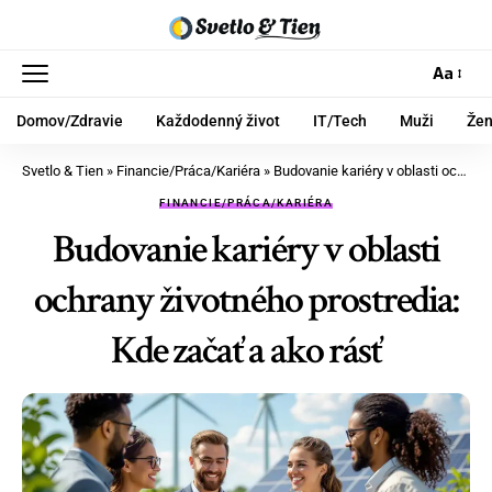
Aa
Domov/Zdravie
Každodenný život
IT/Tech
Muži
Že
Svetlo & Tien
»
Financie/Práca/Kariéra
»
Budovanie kariéry v oblasti ochrany životného prostredia: Kde začať a ako rásť
FINANCIE/PRÁCA/KARIÉRA
Budovanie kariéry v oblasti
ochrany životného prostredia:
Kde začať a ako rásť