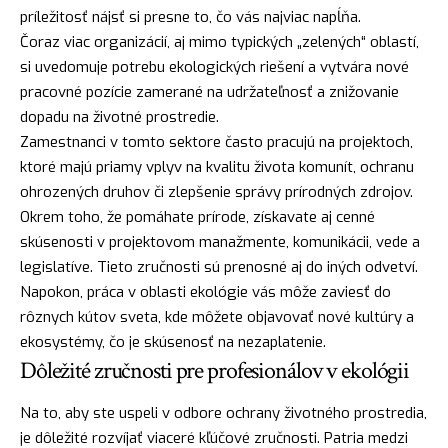
príležitosť nájsť si presne to, čo vás najviac napĺňa.
Čoraz viac organizácií, aj mimo typických „zelených“ oblastí,
si uvedomuje potrebu ekologických riešení a vytvára nové
pracovné pozície zamerané na udržateľnosť a znižovanie
dopadu na životné prostredie.
Zamestnanci v tomto sektore často pracujú na projektoch,
ktoré majú priamy vplyv na kvalitu života komunít, ochranu
ohrozených druhov či zlepšenie správy prírodných zdrojov.
Okrem toho, že pomáhate prírode, získavate aj cenné
skúsenosti v projektovom manažmente, komunikácii, vede a
legislatíve. Tieto zručnosti sú prenosné aj do iných odvetví.
Napokon, práca v oblasti ekológie vás môže zaviesť do
rôznych kútov sveta, kde môžete objavovať nové kultúry a
ekosystémy, čo je skúsenosť na nezaplatenie.
Dôležité zručnosti pre profesionálov v ekológii
Na to, aby ste uspeli v odbore ochrany životného prostredia,
je dôležité rozvíjať viaceré kľúčové zručnosti. Patria medzi