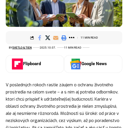
11 MIN READ
BY
SVETLO & TIEN
2025.10.07.
11 MIN READ
Flipboard
Google News
V posledných rokoch rastie záujem o ochranu životného
prostredia na celom svete – a s ním aj potreba odborníkov,
ktorí chcú prispieť k udržateľnejšej budúcnosti. Kariéra v
oblasti ochrany životného prostredia je nielen zmysluplná,
ale aj nesmierne rôznorodá. Možnosti sú široké: od práce v
neziskových organizáciách, cez výskum, až po poradenstvo
či legislatívu. Ak sa zamýšľate, kde začať a ako rásť v tomto