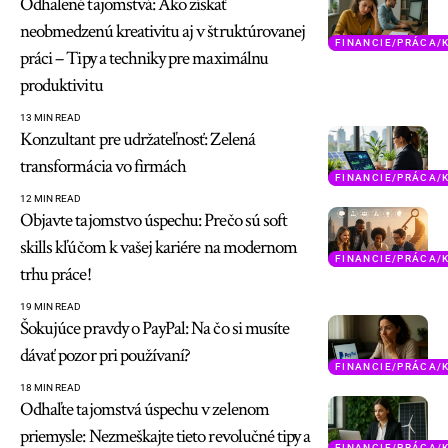
Odhalené tajomstvá: Ako získať
neobmedzenú kreativitu aj v štruktúrovanej
FINANCIE/PRÁCA/
práci – Tipy a techniky pre maximálnu
produktivitu
13 MIN READ
Konzultant pre udržateľnosť: Zelená
transformácia vo firmách
FINANCIE/PRÁCA/
12 MIN READ
Objavte tajomstvo úspechu: Prečo sú soft
skills kľúčom k vašej kariére na modernom
FINANCIE/PRÁCA/
trhu práce!
19 MIN READ
Šokujúce pravdy o PayPal: Na čo si musíte
dávať pozor pri používaní?
FINANCIE/PRÁCA/
18 MIN READ
Odhaľte tajomstvá úspechu v zelenom
priemysle: Nezmeškajte tieto revolučné tipy a
FINANCIE/PRÁCA/