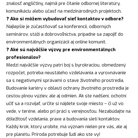
znalosť angličtiny, najmä pre čítanie odbornej literatúry,
komunikáciu alebo účasť na medzinárodných projektoch.
❓
Ako si môžem vybudovať sieť kontaktov v odbore?
Najlepšie je zúčastňovať sa konferencií, odborných
seminárov, stáží a dobrovoľníctva, prípadne sa zapojiť do
environmentálnych organizácií aj online komunít.
❓
Aké sú najväčšie výzvy pre environmentálnych
profesionálov?
Medzi najväčšie výzvy patrí boj s byrokraciou, obmedzený
rozpočet, potreba neustáleho vzdelávania a vyrovnávanie
sa s negatívnymi správami o stave životného prostredia.
Budovanie kariéry v oblasti ochrany životného prostredia je
cestou plnou výziev, ale aj odmien. Ak ste nadšení, ochotní
učiť sa a rozvíjať, určite si nájdete svoje miesto – či už vo
vede, v teréne, alebo pri práci s verejnosťou. Nezabúdajte na
dôležitosť vzdelania, praxe a budovania sietí kontaktov.
Každý krok, ktorý urobíte, má význam nielen pre vás, ale aj
pre planétu. Príroda potrebuje ľudí ako ste vy!