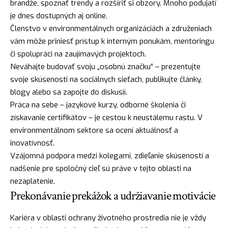
brandže, spoznať trendy a rozšíriť si obzory. Mnoho podujatí
je dnes dostupných aj online.
Členstvo v environmentálnych organizáciách a združeniach
vám môže priniesť prístup k interným ponukám, mentoringu
či spolupráci na zaujímavých projektoch.
Neváhajte budovať svoju „osobnú značku“ – prezentujte
svoje skúsenosti na sociálnych sieťach, publikujte články,
blogy alebo sa zapojte do diskusií.
Práca na sebe – jazykové kurzy, odborné školenia či
získavanie certifikátov – je cestou k neustálemu rastu. V
environmentálnom sektore sa ocení aktuálnosť a
inovatívnosť.
Vzájomná podpora medzi kolegami, zdieľanie skúseností a
nadšenie pre spoločný cieľ sú práve v tejto oblasti na
nezaplatenie.
Prekonávanie prekážok a udržiavanie motivácie
Kariéra v oblasti ochrany životného prostredia nie je vždy