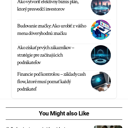
Ako vytvoriť efektívny biznis plán,
ktorý presvedčí investorov
Budovanie značky: Ako urobiť z vášho
mena dôveryhodnú značku
Ako získať prvých zákazníkov –
stratégie pre začínajúcich
podnikateľov
Financie pod kontrolou – základy cash
flow, ktoré musí poznať každý
podnikateľ
You Might also Like