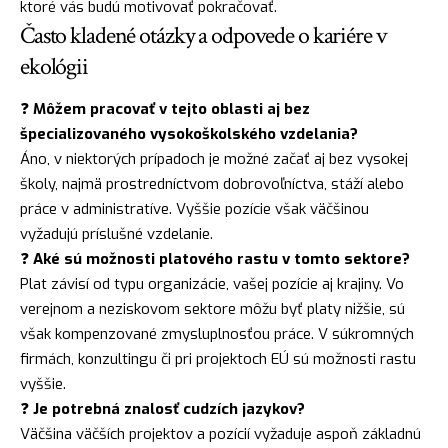
ktoré vás budú motivovať pokračovať.
Často kladené otázky a odpovede o kariére v
ekológii
❓
Môžem pracovať v tejto oblasti aj bez
špecializovaného vysokoškolského vzdelania?
Áno, v niektorých prípadoch je možné začať aj bez vysokej
školy, najmä prostredníctvom dobrovoľníctva, stáží alebo
práce v administratíve. Vyššie pozície však väčšinou
vyžadujú príslušné vzdelanie.
❓
Aké sú možnosti platového rastu v tomto sektore?
Plat závisí od typu organizácie, vašej pozície aj krajiny. Vo
verejnom a neziskovom sektore môžu byť platy nižšie, sú
však kompenzované zmysluplnosťou práce. V súkromných
firmách, konzultingu či pri projektoch EÚ sú možnosti rastu
vyššie.
❓
Je potrebná znalosť cudzích jazykov?
Väčšina väčších projektov a pozícií vyžaduje aspoň základnú