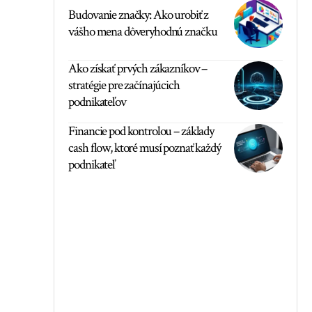
Budovanie značky: Ako urobiť z
vášho mena dôveryhodnú značku
Ako získať prvých zákazníkov –
stratégie pre začínajúcich
podnikateľov
Financie pod kontrolou – základy
cash flow, ktoré musí poznať každý
podnikateľ