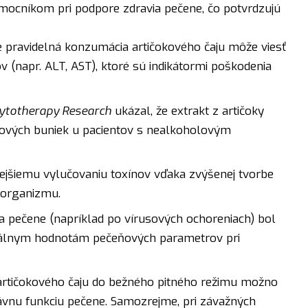
ocníkom pri podpore zdravia pečene, čo potvrdzujú
 že pravidelná konzumácia artičokového čaju môže viesť
 (napr. ALT, AST), ktoré sú indikátormi poškodenia
ytotherapy Research
ukázal, že extrakt z artičoky
ových buniek u pacientov s nealkoholovým
hlejšiemu vylučovaniu toxínov vďaka zvýšenej tvorbe
u organizmu.
a pečene (napríklad po vírusových ochoreniach) bol
málnym hodnotám pečeňových parametrov pri
 artičokového čaju do bežného pitného režimu možno
ávnu funkciu pečene. Samozrejme, pri závažných