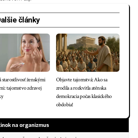
alšie články
á starostlivosť ženskými
Objavte tajomstvá: Ako sa
i: tajomstvo zdravej
zrodila a rozkvitla aténska
ky
demokracia počas klasického
obdobia!
inok na organizmus