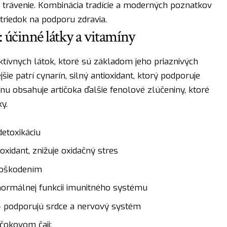
 trávenie. Kombinácia tradície a moderných poznatkov
striedok na podporu zdravia.
 účinné látky a vitamíny
ktívnych látok, ktoré sú základom jeho priaznivých
ie patrí cynarín, silný antioxidant, ktorý podporuje
nu obsahuje artičoka ďalšie fenolové zlúčeniny, ktoré
y.
etoxikáciu
oxidant, znižuje oxidačný stres
poškodením
normálnej funkcii imunitného systému
 podporujú srdce a nervový systém
čokovom čaji: