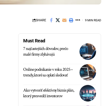
SHARE
9 MIN READ
Must Read
7 najčastejších dôvodov, prečo
malé firmy zlyhávajú
Online podnikanie v roku 2025 –
trendy, ktoré sa oplatí sledovať
Ako vytvoriť efektívny biznis plán,
ktorý presvedčí investorov