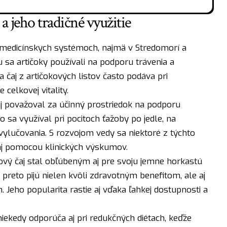
a jeho tradičné využitie
h medicínskych systémoch, najmä v Stredomorí a
 sa artičoky používali na podporu trávenia a
sa čaj z artičokových listov často podáva pri
elkovej vitality.
aj považoval za účinný prostriedok na podporu
o sa využíval pri pocitoch ťažoby po jedle, na
ylučovania. S rozvojom vedy sa niektoré z týchto
aj pomocou klinických výskumov.
vý čaj stal obľúbeným aj pre svoju jemne horkastú
o preto pijú nielen kvôli zdravotným benefitom, ale aj
 Jeho popularita rastie aj vďaka ľahkej dostupnosti a
niekedy odporúča aj pri redukčných diétach, keďže