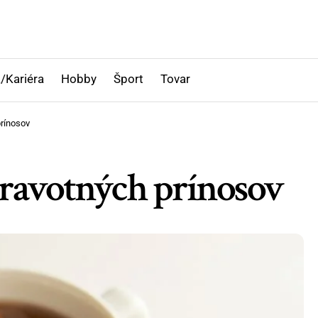
/Kariéra
Hobby
Šport
Tovar
prínosov
dravotných prínosov