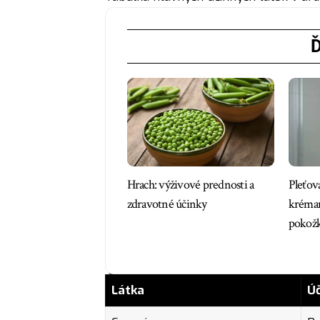
Ď
Hrach: výživové prednosti a
Pleťov
zdravotné účinky
krémam
pokož
Látka
Úč