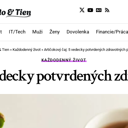
t
IT/Tech
Muži
Ženy
Dovolenka
Financie/Práca
& Tien
»
Každodenný život
»
Artičokový čaj: 5 vedecky potvrdených zdravotných 
KAŽDODENNÝ ŽIVOT
vedecky potvrdených z