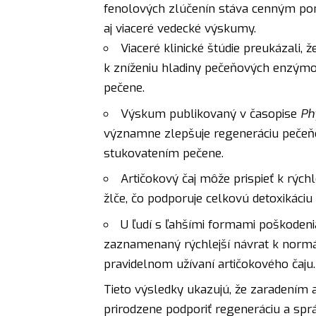
fenolových zlúčenín stáva cenným pom
aj viaceré vedecké výskumy.
Viaceré klinické štúdie preukázali,
k zníženiu hladiny pečeňových enzýmov
pečene.
Výskum publikovaný v časopise
Ph
významne zlepšuje regeneráciu pečeň
stukovatením pečene.
Artičokový čaj môže prispieť k rýc
žlče, čo podporuje celkovú detoxikáci
U ľudí s ľahšími formami poškodeni
zaznamenaný rýchlejší návrat k nor
pravidelnom užívaní artičokového čaju.
Tieto výsledky ukazujú, že zaradením
prirodzene podporiť regeneráciu a spr