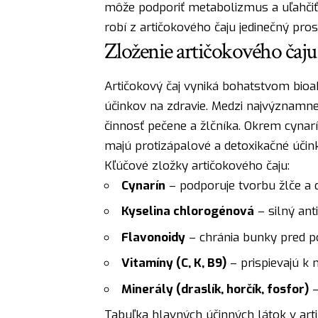
môže podporiť metabolizmus a uľahčiť
robí z artičokového čaju jedinečný pro
Zloženie artičokového čaju:
Artičokový čaj vyniká bohatstvom bioa
účinkov na zdravie. Medzi najvýznamnejš
činnosť pečene a žlčníka. Okrem cynarí
majú protizápalové a detoxikačné účink
Kľúčové zložky artičokového čaju:
Cynarín
– podporuje tvorbu žlče a d
Kyselina chlorogénová
– silný anti
Flavonoidy
– chránia bunky pred 
Vitamíny (C, K, B9)
– prispievajú k 
Minerály (draslík, horčík, fosfor)
–
Tabuľka hlavných účinných látok v arti