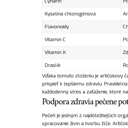
Cynarín
Po
Kyselina chlorogénová
An
Flavonoidy
Ch
Vitamín C
Po
Vitamín K
Zd
Draslík
Ro
Vďaka tomuto zloženiu je artičokový ča
prispieť k lepšiemu zdraviu. Pravidel
každodenný stres a zaťaženie, ktoré n
Podpora zdravia pečene po
Pečeň je jedným z najdôležitejších org
spracovanie živín a tvorbu žlče. Artič