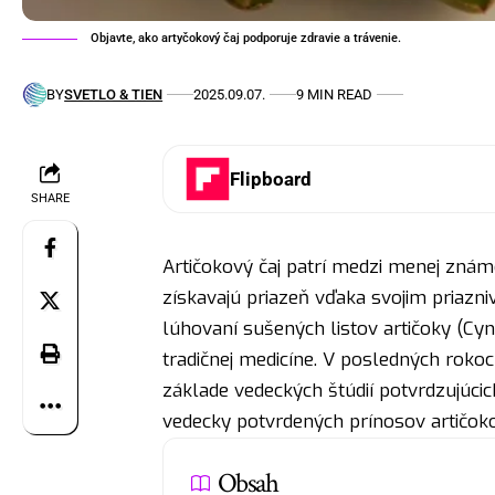
Objavte, ako artyčokový čaj podporuje zdravie a trávenie.
BY
SVETLO & TIEN
2025.09.07.
9 MIN READ
Flipboard
SHARE
Artičokový čaj patrí medzi menej známe
získavajú priazeň vďaka svojim priazn
lúhovaní sušených listov artičoky (Cyn
tradičnej medicíne. V posledných rokoc
základe vedeckých štúdií potvrdzujúcic
vedecky potvrdených prínosov artičoko
Obsah