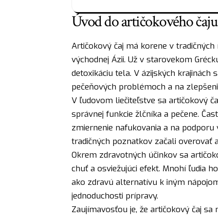
Úvod do artičokového čaju 
Artičokový čaj má korene v tradičnýc
východnej Ázii. Už v starovekom Grécku
detoxikáciu tela. V ázijských krajinách 
pečeňových problémoch a na zlepšenie c
V ľudovom liečiteľstve sa artičokový č
správnej funkcie žlčníka a pečene. Čast
zmiernenie nafukovania a na podporu v
tradičných poznatkov začali overovať 
Okrem zdravotných účinkov sa artičoko
chuť a osviežujúci efekt. Mnohí ľudia h
ako zdravú alternatívu k iným nápojom.
jednoduchosti prípravy.
Zaujímavosťou je, že artičokový čaj sa 