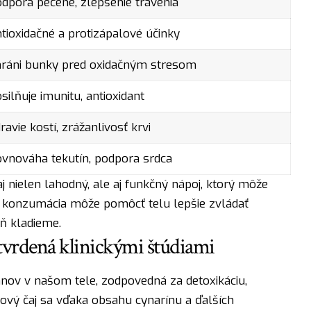
dpora pečene, zlepšenie trávenia
tioxidačné a protizápalové účinky
ráni bunky pred oxidačným stresom
silňuje imunitu, antioxidant
ravie kostí, zrážanlivosť krvi
vnováha tekutín, podpora srdca
j nielen lahodný, ale aj funkčný nápoj, ktorý môže
ná konzumácia môže pomôcť telu lepšie zvládať
aň kladieme.
tvrdená klinickými štúdiami
ánov v našom tele, zodpovedná za detoxikáciu,
okový čaj sa vďaka obsahu cynarínu a ďalších