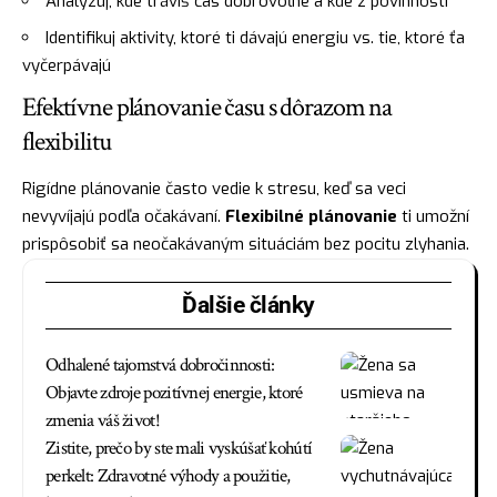
Analyzuj, kde trávíš čas dobrovoľne a kde z povinnosti
Identifikuj aktivity, ktoré ti dávajú energiu vs. tie, ktoré ťa
vyčerpávajú
Efektívne plánovanie času s dôrazom na
flexibilitu
Rigídne plánovanie často vedie k stresu, keď sa veci
nevyvíjajú podľa očakávaní.
Flexibilné plánovanie
ti umožní
prispôsobiť sa neočakávaným situáciám bez pocitu zlyhania.
Ďalšie články
Odhalené tajomstvá dobročinnosti:
Objavte zdroje pozitívnej energie, ktoré
zmenia váš život!
Zistite, prečo by ste mali vyskúšať kohútí
perkelt: Zdravotné výhody a použitie,