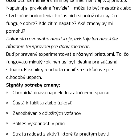
okolnosti sa menia a s nimi by sa mal meniť aj tvoj prístup.
Naplánuj si pravidelné "revízie" – môžu to byť mesačné alebo
štvrťročné hodnotenia. Počas nich si polož otázky: Čo
funguje dobre? Kde cítim napätie? Aké zmeny by mi
pomohli?
Dokonalá rovnováha neexistuje, existuje len neustále
hľadanie tej správnej pre daný moment.
Buď pripravený experimentovať s rôznymi prístupmi. To, čo
fungovalo minulý rok, nemusí byť ideálne pre súčasnú
situáciu. Flexibility a ochota meniť sa sú kľúčové pre
dlhodobý úspech.
Signály potreby zmeny:
Chronická únava napriek dostatočnému spánku
Častá iritabilita alebo úzkosť
Zanedbávanie dôležitých vzťahov
Pokles výkonnosti v práci
Strata radosti z aktivít, ktoré ťa predtým bavili