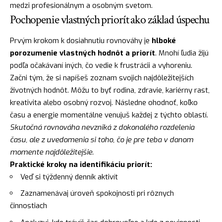
medzi profesionálnym a osobným svetom.
Pochopenie vlastných priorít ako základ úspechu
Prvým krokom k dosiahnutiu rovnováhy je
hlboké
porozumenie vlastných hodnôt a priorít
. Mnohí ľudia žijú
podľa očakávaní iných, čo vedie k frustrácii a vyhoreniu.
Začni tým, že si napíšeš zoznam svojich najdôležitejších
životných hodnôt. Môžu to byť rodina, zdravie, kariérny rast,
kreativita alebo osobný rozvoj. Následne ohodnoť, koľko
času a energie momentálne venujuš každej z týchto oblastí.
Skutočná rovnováha nevzniká z dokonalého rozdelenia
času, ale z uvedomenia si toho, čo je pre teba v danom
momente najdôležitejšie.
Praktické kroky na identifikáciu priorít:
Veď si týždenný denník aktivít
Zaznamenávaj úroveň spokojnosti pri rôznych
činnostiach