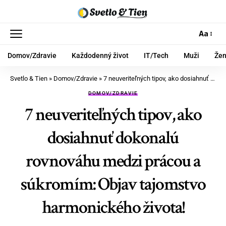
Aa
Domov/Zdravie
Každodenný život
IT/Tech
Muži
Že
Svetlo & Tien
»
Domov/Zdravie
»
7 neuveriteľných tipov, ako dosiahnuť dokonalú rovnováhu medzi prácou a súkromím: Objav tajomstvo harmonického života!
DOMOV/ZDRAVIE
7 neuveriteľných tipov, ako
dosiahnuť dokonalú
rovnováhu medzi prácou a
súkromím: Objav tajomstvo
harmonického života!