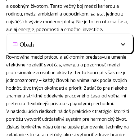
a osobným životom. Tento večný boj medzi kariérou a
rodinou, medzi ambíciami a odpočinkom, sa stal jednou z
najväčších výziev modernej doby. Nie je to len otázka času,
ale aj energie, pozornosti a emočnej investície.
Obsah
Rovnováha medzi prácou a súkromím predstavuje umenie
efektívne rozdeliť svoj čas, energiu a pozornosť medzi
profesionálne a osobné aktivity. Tento koncept však nie je
jednorozmerný – každý človek ho vníma inak podľa svojich
hodnôt, životných okolností a priorít. Zatiaľ čo pre niekoho
znamená striktné oddelenie pracovného času od voľna, iní
preferujú flexibilnejší prístup s plynulými prechodmi.
V nasledujúcich riadkoch nájdeš praktické stratégie, ktoré ti
pomôžu vytvoriť udržateľný systém pre harmonický život.
Získaš konkrétne nástroje na lepšie plánovanie, techniky na
zvládanie stresu a metódy, ako si vytvoriť zdravé hranice