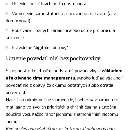
Určenie konkrétnych hodín dostupnosti
Vytvorenie samostatného pracovného priestoru (aj v
domácnosti)
Používanie rôznych zariadení alebo účtov pre prácu a
súkromie
Pravidelné "digitálne detoxy"
Umenie povedať "nie" bez pocitov viny
Schopnosť odmietnuť nepodstatné požiadavky je
základom
efektívneho time managementu
. Mnoho ľudí sa však bojí
povedať nie z obavy, že sklamú ostatných alebo stratia
príležitosti.
Naučiť sa odmietnuť neznamená byť sebecký. Znamená to
mať jasno vo svojich prioritách a chrániť čas na skutočne
dôležité veci. Každé "áno" jednému znamená "nie" niečomu
inému.
Keď povieš áno všetkému, v skutočnosti nehovoríš áno