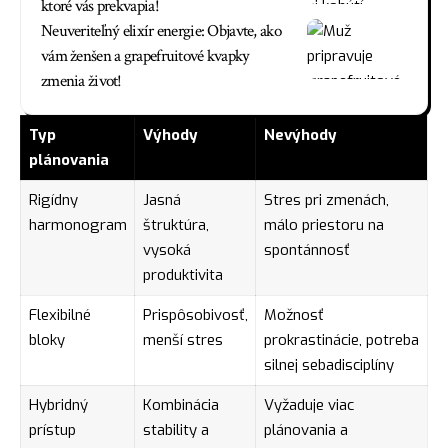
ktoré vás prekvapia!
Neuveriteľný elixír energie: Objavte, ako
vám ženšen a grapefruitové kvapky
zmenia život!
Typ
Výhody
Nevýhody
plánovania
Rigídny
Jasná
Stres pri zmenách,
harmonogram
štruktúra,
málo priestoru na
vysoká
spontánnosť
produktivita
Flexibilné
Prispôsobivosť,
Možnosť
bloky
menší stres
prokrastinácie, potreba
silnej sebadisciplíny
Hybridný
Kombinácia
Vyžaduje viac
prístup
stability a
plánovania a