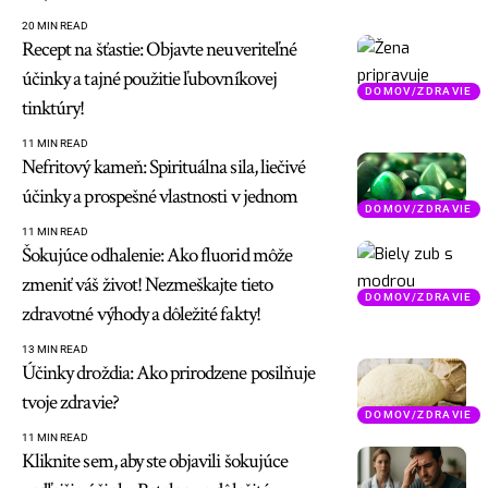
20 MIN READ
Recept na šťastie: Objavte neuveriteľné
účinky a tajné použitie ľubovníkovej
DOMOV/ZDRAVIE
tinktúry!
11 MIN READ
Nefritový kameň: Spirituálna sila, liečivé
účinky a prospešné vlastnosti v jednom
DOMOV/ZDRAVIE
11 MIN READ
Šokujúce odhalenie: Ako fluorid môže
zmeniť váš život! Nezmeškajte tieto
DOMOV/ZDRAVIE
zdravotné výhody a dôležité fakty!
13 MIN READ
Účinky droždia: Ako prirodzene posilňuje
tvoje zdravie?
DOMOV/ZDRAVIE
11 MIN READ
Kliknite sem, aby ste objavili šokujúce