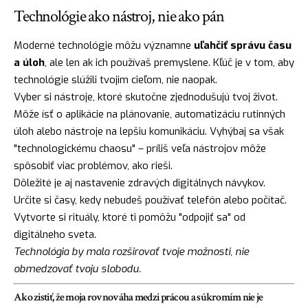
Technológie ako nástroj, nie ako pán
Moderné technológie môžu významne
uľahčiť správu času
a úloh
, ale len ak ich používaš premyslene. Kľúč je v tom, aby
technológie slúžili tvojim cieľom, nie naopak.
Vyber si nástroje, ktoré skutočne zjednodušujú tvoj život.
Môže ísť o aplikácie na plánovanie, automatizáciu rutinných
úloh alebo nástroje na lepšiu komunikáciu. Vyhýbaj sa však
"technologickému chaosu" – príliš veľa nástrojov môže
spôsobiť viac problémov, ako rieši.
Dôležité je aj nastavenie zdravých digitálnych návykov.
Určite si časy, kedy nebudeš používať telefón alebo počítač.
Vytvorte si rituály, ktoré ti pomôžu "odpojiť sa" od
digitálneho sveta.
Technológia by mala rozširovať tvoje možnosti, nie
obmedzovať tvoju slobodu.
Ako zistiť, že moja rovnováha medzi prácou a súkromím nie je