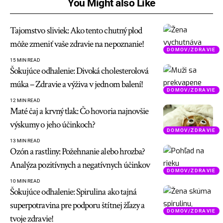
You Might also Like
Tajomstvo sliviek: Ako tento chutný plod
môže zmeniť vaše zdravie na nepoznanie!
DOMOV/ZDRAVIE
15 MIN READ
Šokujúce odhalenie: Divoká cholesterolová
múka – Zdravie a výživa v jednom balení!
DOMOV/ZDRAVIE
12 MIN READ
Maté čaj a krvný tlak: Čo hovoria najnovšie
výskumy o jeho účinkoch?
DOMOV/ZDRAVIE
13 MIN READ
Ozón a rastliny: Požehnanie alebo hrozba?
Analýza pozitívnych a negatívnych účinkov
DOMOV/ZDRAVIE
10 MIN READ
Šokujúce odhalenie: Spirulina ako tajná
superpotravina pre podporu štítnej žľazy a
DOMOV/ZDRAVIE
tvoje zdravie!