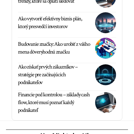
trendy, ktoré sa oplatí sledovať
Ako vytvoriť efektívny biznis plán,
ktorý presvedčí investorov
Budovanie značky: Ako urobiť z vášho
mena dôveryhodnú značku
Ako získať prvých zákazníkov –
stratégie pre začínajúcich
podnikateľov
Financie pod kontrolou – základy cash
flow, ktoré musí poznať každý
podnikateľ