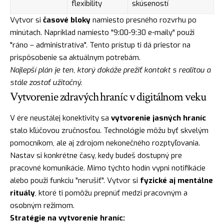
flexibility
skúseností
Vytvor si
časové bloky
namiesto presného rozvrhu po
minútach. Napríklad namiesto "9:00-9:30 e-maily" použi
"ráno – administratíva". Tento prístup ti dá priestor na
prispôsobenie sa aktuálnym potrebám.
Najlepší plán je ten, ktorý dokáže prežiť kontakt s realitou a
stále zostať užitočný.
Vytvorenie zdravých hraníc v digitálnom veku
V ére neustálej konektivity sa
vytvorenie jasných hraníc
stalo kľúčovou zručnosťou. Technológie môžu byť skvelým
pomocníkom, ale aj zdrojom nekonečného rozptyľovania.
Nastav si konkrétne časy, kedy budeš dostupný pre
pracovné komunikácie. Mimo týchto hodín vypni notifikácie
alebo použi funkciu "nerušiť". Vytvor si
fyzické aj mentálne
rituály
, ktoré ti pomôžu prepnúť medzi pracovným a
osobným režimom.
Stratégie na vytvorenie hraníc: