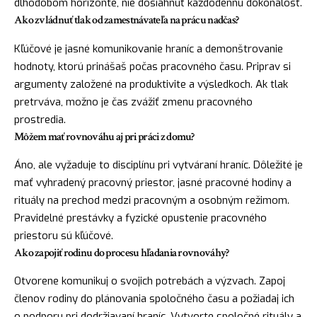
dlhodobom horizonte, nie dosiahnuť každodennú dokonalosť.
Ako zvládnuť tlak od zamestnávateľa na prácu nadčas?
Kľúčové je jasné komunikovanie hraníc a demonštrovanie
hodnoty, ktorú prinášaš počas pracovného času. Priprav si
argumenty založené na produktivite a výsledkoch. Ak tlak
pretrváva, možno je čas zvážiť zmenu pracovného
prostredia.
Môžem mať rovnováhu aj pri práci z domu?
Áno, ale vyžaduje to disciplínu pri vytváraní hraníc. Dôležité je
mať vyhradený pracovný priestor, jasné pracovné hodiny a
rituály na prechod medzi pracovným a osobným režimom.
Pravidelné prestávky a fyzické opustenie pracovného
priestoru sú kľúčové.
Ako zapojiť rodinu do procesu hľadania rovnováhy?
Otvorene komunikuj o svojich potrebách a výzvach. Zapoj
členov rodiny do plánovania spoločného času a požiadaj ich
o podporu pri dodržiavaní hraníc. Vytvorte spoločné rituály a