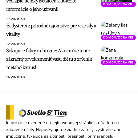
vedľajšie účinky Betalocu a dôležité
DOMOV/ZDRAVIE
informácie o jeho užívaní!
17 MIN READ
Ecdysteron: prírodné tajomstvo pre viac sily a
vitality
DOMOV/ZDRAVIE
12 MIN READ
Šokujúce fakty o chróme: Ako môže tento
zázračný prvok zmeniť vašu diétu a zrýchliť
DOMOV/ZDRAVIE
metabolizmus!
16 MIN READ
Informácie uvedené na tejto webovej stránke slúžia len na
zábavné účely. Neposkytujeme žiadne záruky, výslovné ani
implicitné, týkajúce sa úplnosti, presnosti, primeranosti,