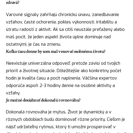
zdravá?
Varovné signály zahŕňajú chronickú únavu, zanedbávanie
vzťahov, časté ochorenia, pokles výkonnosti, iritabilitu a
stratu radosti z aktivít. Ak sa cítiš neustále preťažený alebo
máš pocit, že jeden aspekt života úplne dominuje nad
ostatnými, je čas na zmenu.
Koľko času denne by som mal venovať osobnému životu?
Neexistuje univerzálna odpoveď, pretože závisí od tvojich
priorít a životnej situácie. Dôležitejšie ako konkrétny počet
hodín je kvalita času a pocit naplnenia. Väčšina expertov
odporúča aspoň 2-3 hodiny denne na osobné aktivity a
vzťahy.
Je možné dosiahnuť dokonalú rovnováhu?
Dokonalá rovnováha je mýtus. Život je dynamický a v
rôznych obdobiach budú dominovať rôzne priority. Cieľom je
nájsť udržateľný rytmus, ktorý ti umožní prosperovať v