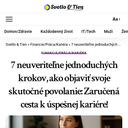
Aa
Domov/Zdravie
Každodenný život
IT/Tech
Muži
Že
Svetlo & Tien
»
Financie/Práca/Kariéra
»
7 neuveriteľne jednoduchých krokov, ako objaviť svoje skutočné povolanie: Zaručená cesta k úspešnej kariére!
FINANCIE/PRÁCA/KARIÉRA
7 neuveriteľne jednoduchých
krokov, ako objaviť svoje
skutočné povolanie: Zaručená
cesta k úspešnej kariére!