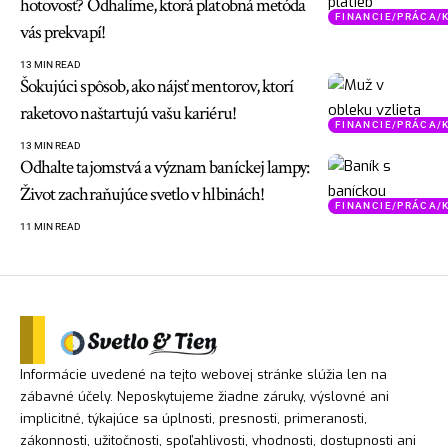
hotovosť? Odhalíme, ktorá platobná metóda
FINANCIE/PRÁCA/
vás prekvapí!
13 MIN READ
Šokujúci spôsob, ako nájsť mentorov, ktorí
raketovo naštartujú vašu kariéru!
FINANCIE/PRÁCA/
13 MIN READ
Odhalte tajomstvá a význam baníckej lampy:
Život zachraňujúce svetlo v hlbinách!
FINANCIE/PRÁCA/
11 MIN READ
Informácie uvedené na tejto webovej stránke slúžia len na
zábavné účely. Neposkytujeme žiadne záruky, výslovné ani
implicitné, týkajúce sa úplnosti, presnosti, primeranosti,
zákonnosti, užitočnosti, spoľahlivosti, vhodnosti, dostupnosti ani