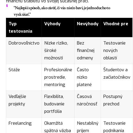
finančnú stabilitu vo svojej súčasnej práci.
"Najlepší spôsob, ako zistiť, či vás niečo baví, je jednoducho to
vyskúšať."
Typ
Výhody
Nevýhody
Vhodné pre
testovania
Dobrovoľníctvo
Nízke riziko,
Bez
Testovanie
široké
finančnej
nových
možnosti
odmeny
oblastí
Stáže
Profesionálne
Často
Študentov a
prostredie,
nízko
začiatočníkov
mentoring
platené
Vedľajšie
Flexibilita,
Časová
Postupný
projekty
budovanie
náročnosť
prechod
portfólia
Freelancing
Okamžitá
Nestabilný
Testovanie
spätná väzba
príjem
podnikania