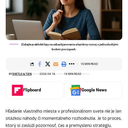
Získajte praktické tipy na sebaobjavovanie a kariérny rozvoj s jednoduchými
krokmi pre úspech.
16 MIN READ
BY
SVETLO & TIEN
2026.04.18.
16 MIN READ
Flipboard
Google News
Hľadanie vlastného miesta v profesionálnom svete nie je len
otázkou náhody či momentálneho rozhodnutia. Je to proces,
ktorý si zaslúži pozornosť, čas a premyslenú stratégiu.