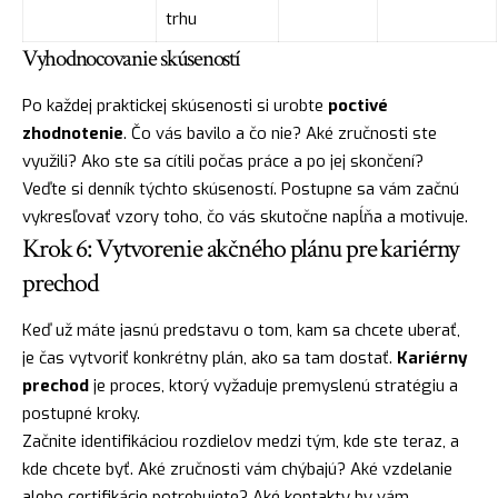
trhu
Vyhodnocovanie skúseností
Po každej praktickej skúsenosti si urobte
poctivé
zhodnotenie
. Čo vás bavilo a čo nie? Aké zručnosti ste
využili? Ako ste sa cítili počas práce a po jej skončení?
Veďte si denník týchto skúseností. Postupne sa vám začnú
vykresľovať vzory toho, čo vás skutočne napĺňa a motivuje.
Krok 6: Vytvorenie akčného plánu pre kariérny
prechod
Keď už máte jasnú predstavu o tom, kam sa chcete uberať,
je čas vytvoriť konkrétny plán, ako sa tam dostať.
Kariérny
prechod
je proces, ktorý vyžaduje premyslenú stratégiu a
postupné kroky.
Začnite identifikáciou rozdielov medzi tým, kde ste teraz, a
kde chcete byť. Aké zručnosti vám chýbajú? Aké vzdelanie
alebo certifikácie potrebujete? Aké kontakty by vám