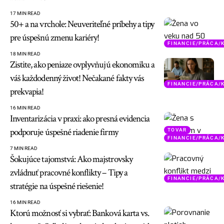
17 MIN READ
50+ a na vrchole: Neuveriteľné príbehy a tipy
pre úspešnú zmenu kariéry!
FINANCIE/PRÁCA/
18 MIN READ
Zistite, ako peniaze ovplyvňujú ekonomiku a
váš každodenný život! Nečakané fakty vás
FINANCIE/PRÁCA/
prekvapia!
16 MIN READ
Inventarizácia v praxi: ako presná evidencia
podporuje úspešné riadenie firmy
TOVAR
FINANCIE/PRÁCA/
7 MIN READ
Šokujúce tajomstvá: Ako majstrovsky
zvládnuť pracovné konflikty – Tipy a
FINANCIE/PRÁCA/
stratégie na úspešné riešenie!
16 MIN READ
Ktorú možnosť si vybrať: Banková karta vs.