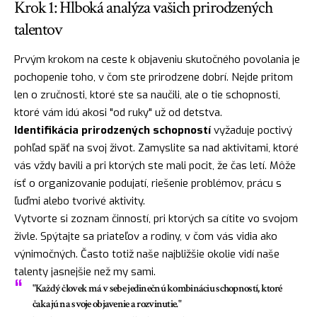
Krok 1: Hlboká analýza vašich prirodzených
talentov
Prvým krokom na ceste k objaveniu skutočného povolania je
pochopenie toho, v čom ste prirodzene dobrí. Nejde pritom
len o zručnosti, ktoré ste sa naučili, ale o tie schopnosti,
ktoré vám idú akosi "od ruky" už od detstva.
Identifikácia prirodzených schopností
vyžaduje poctivý
pohľad späť na svoj život. Zamyslite sa nad aktivitami, ktoré
vás vždy bavili a pri ktorých ste mali pocit, že čas letí. Môže
ísť o organizovanie podujatí, riešenie problémov, prácu s
ľuďmi alebo tvorivé aktivity.
Vytvorte si zoznam činností, pri ktorých sa cítite vo svojom
živle. Spýtajte sa priateľov a rodiny, v čom vás vidia ako
výnimočných. Často totiž naše najbližšie okolie vidí naše
talenty jasnejšie než my sami.
"Každý človek má v sebe jedinečnú kombináciu schopností, ktoré
čakajú na svoje objavenie a rozvinutie."