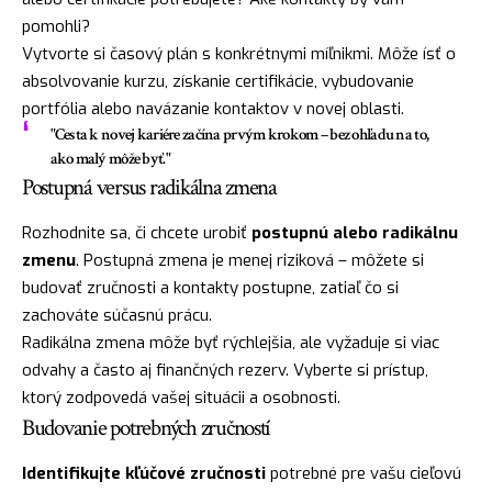
pomohli?
Vytvorte si časový plán s konkrétnymi míľnikmi. Môže ísť o
absolvovanie kurzu, získanie certifikácie, vybudovanie
portfólia alebo navázanie kontaktov v novej oblasti.
"Cesta k novej kariére začína prvým krokom – bez ohľadu na to,
ako malý môže byť."
Postupná versus radikálna zmena
Rozhodnite sa, či chcete urobiť
postupnú alebo radikálnu
zmenu
. Postupná zmena je menej riziková – môžete si
budovať zručnosti a kontakty postupne, zatiaľ čo si
zachováte súčasnú prácu.
Radikálna zmena môže byť rýchlejšia, ale vyžaduje si viac
odvahy a často aj finančných rezerv. Vyberte si prístup,
ktorý zodpovedá vašej situácii a osobnosti.
Budovanie potrebných zručností
Identifikujte kľúčové zručnosti
potrebné pre vašu cieľovú