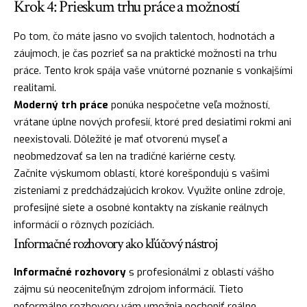
Krok 4: Prieskum trhu práce a možností
Po tom, čo máte jasno vo svojich talentoch, hodnotách a
záujmoch, je čas pozrieť sa na praktické možnosti na trhu
práce. Tento krok spája vaše vnútorné poznanie s vonkajšími
realitami.
Moderný trh práce
ponúka nespočetne veľa možností,
vrátane úplne nových profesií, ktoré pred desiatimi rokmi ani
neexistovali. Dôležité je mať otvorenú myseľ a
neobmedzovať sa len na tradičné kariérne cesty.
Začnite výskumom oblastí, ktoré korešpondujú s vašimi
zisteniami z predchádzajúcich krokov. Využite online zdroje,
profesijné siete a osobné kontakty na získanie reálnych
informácií o rôznych pozíciách.
Informačné rozhovory ako kľúčový nástroj
Informačné rozhovory
s profesionálmi z oblastí vášho
zájmu sú neoceniteľným zdrojom informácií. Tieto
neformálne rozhovory vám umožnia pochopiť reálne