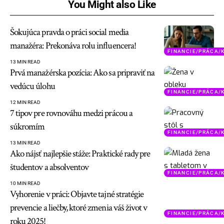
You Might also Like
Šokujúca pravda o práci social media
manažéra: Prekonáva rolu influencera!
FINANCIE/PRÁCA/
13 MIN READ
Prvá manažérska pozícia: Ako sa pripraviť na
vedúcu úlohu
FINANCIE/PRÁCA/
12 MIN READ
7 tipov pre rovnováhu medzi prácou a
súkromím
FINANCIE/PRÁCA/
13 MIN READ
Ako nájsť najlepšie stáže: Praktické rady pre
študentov a absolventov
FINANCIE/PRÁCA/
10 MIN READ
Vyhorenie v práci: Objavte tajné stratégie
prevencie a liečby, ktoré zmenia váš život v
FINANCIE/PRÁCA/
roku 2025!