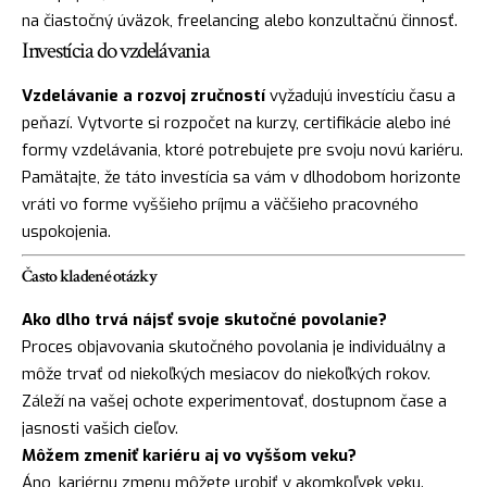
na čiastočný úväzok, freelancing alebo konzultačnú činnosť.
Investícia do vzdelávania
Vzdelávanie a rozvoj zručností
vyžadujú investíciu času a
peňazí. Vytvorte si rozpočet na kurzy, certifikácie alebo iné
formy vzdelávania, ktoré potrebujete pre svoju novú kariéru.
Pamätajte, že táto investícia sa vám v dlhodobom horizonte
vráti vo forme vyššieho príjmu a väčšieho pracovného
uspokojenia.
Často kladené otázky
Ako dlho trvá nájsť svoje skutočné povolanie?
Proces objavovania skutočného povolania je individuálny a
môže trvať od niekoľkých mesiacov do niekoľkých rokov.
Záleží na vašej ochote experimentovať, dostupnom čase a
jasnosti vašich cieľov.
Môžem zmeniť kariéru aj vo vyššom veku?
Áno, kariérnu zmenu môžete urobiť v akomkoľvek veku.