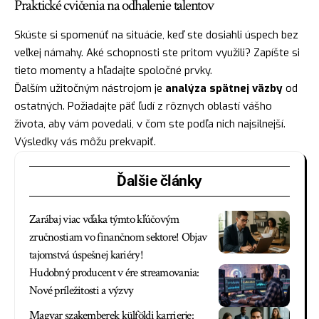
Praktické cvičenia na odhalenie talentov
Skúste si spomenúť na situácie, keď ste dosiahli úspech bez
veľkej námahy. Aké schopnosti ste pritom využili? Zapíšte si
tieto momenty a hľadajte spoločné prvky.
Ďalším užitočným nástrojom je
analýza spätnej väzby
od
ostatných. Požiadajte päť ľudí z rôznych oblastí vášho
života, aby vám povedali, v čom ste podľa nich najsilnejší.
Výsledky vás môžu prekvapiť.
Ďalšie články
Zarábaj viac vďaka týmto kľúčovým
zručnostiam vo finančnom sektore! Objav
tajomstvá úspešnej kariéry!
Hudobný producent v ére streamovania:
Nové príležitosti a výzvy
Magyar szakemberek külföldi karrierje: