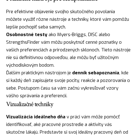
Pre efektívne objavenie svojho skutočného povolania
môžete využiť rôzne nástroje a techniky, ktoré vám pomôžu
lepšie pochopiť seba samých.
Osobnostné testy
ako Myers-Briggs, DISC alebo
StrengthsFinder vám môžu poskytnúť cenné poznatky o
vašich preferenciách a prirodzených sklonoch. Tieto nástroje
nie sú definitívnou odpoveďou, ale môžu byť užitočným
východiskovým bodom.
Ďalším praktickým nástrojom je
denník sebapoznania
, kde
si každý deň zapisujete svoje pocity, reakcie a pozorovania o
sebe. Postupom času sa vám začnú vykresľovať vzory
vášho správania a preferencií.
Vizualizačné techniky
Vizualizácia ideálneho dňa
v práci vám môže pomôcť
identifikovať, aké pracovné prostredie a aktivity vás
skutočne lákajú. Predstavte si svoj ideálny pracovný deň od