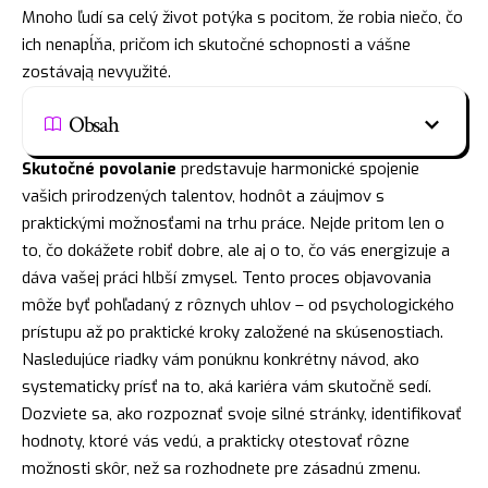
Mnoho ľudí sa celý život potýka s pocitom, že robia niečo, čo
ich nenapĺňa, pričom ich skutočné schopnosti a vášne
zostávają nevyužité.
Obsah
Skutočné povolanie
predstavuje harmonické spojenie
vašich prirodzených talentov, hodnôt a záujmov s
praktickými možnosťami na trhu práce. Nejde pritom len o
to, čo dokážete robiť dobre, ale aj o to, čo vás energizuje a
dáva vašej práci hlbší zmysel. Tento proces objavovania
môže byť pohľadaný z rôznych uhlov – od psychologického
prístupu až po praktické kroky založené na skúsenostiach.
Nasledujúce riadky vám ponúknu konkrétny návod, ako
systematicky prísť na to, aká kariéra vám skutočně sedí.
Dozviete sa, ako rozpoznať svoje silné stránky, identifikovať
hodnoty, ktoré vás vedú, a prakticky otestovať rôzne
možnosti skôr, než sa rozhodnete pre zásadnú zmenu.