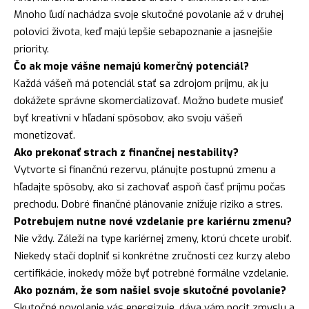
Mnoho ľudí nachádza svoje skutočné povolanie až v druhej
polovici života, keď majú lepšie sebapoznanie a jasnejšie
priority.
Čo ak moje vášne nemajú komerčný potenciál?
Každá vášeň má potenciál stať sa zdrojom príjmu, ak ju
dokážete správne skomercializovať. Možno budete musieť
byť kreatívni v hľadaní spôsobov, ako svoju vášeň
monetizovať.
Ako prekonať strach z finančnej nestability?
Vytvorte si finančnú rezervu, plánujte postupnú zmenu a
hľadajte spôsoby, ako si zachovať aspoň časť príjmu počas
prechodu. Dobré finančné plánovanie znižuje riziko a stres.
Potrebujem nutne nové vzdelanie pre kariérnu zmenu?
Nie vždy. Záleží na type kariérnej zmeny, ktorú chcete urobiť.
Niekedy stačí doplniť si konkrétne zručnosti cez kurzy alebo
certifikácie, inokedy môže byť potrebné formálne vzdelanie.
Ako poznám, že som našiel svoje skutočné povolanie?
Skutočné povolanie vás energizuje, dáva vám pocit zmyslu a