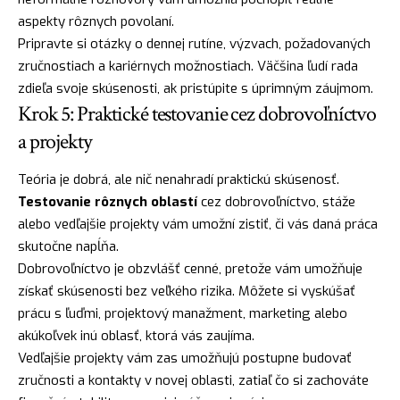
aspekty rôznych povolaní.
Pripravte si otázky o dennej rutíne, výzvach, požadovaných
zručnostiach a kariérnych možnostiach. Väčšina ľudí rada
zdieľa svoje skúsenosti, ak pristúpite s úprimným záujmom.
Krok 5: Praktické testovanie cez dobrovoľníctvo
a projekty
Teória je dobrá, ale nič nenahradí praktickú skúsenosť.
Testovanie rôznych oblastí
cez dobrovoľníctvo, stáže
alebo vedľajšie projekty vám umožní zistiť, či vás daná práca
skutočne napĺňa.
Dobrovoľníctvo je obzvlášť cenné, pretože vám umožňuje
získať skúsenosti bez veľkého rizika. Môžete si vyskúšať
prácu s ľuďmi, projektový manažment, marketing alebo
akúkoľvek inú oblasť, ktorá vás zaujíma.
Vedľajšie projekty vám zas umožňujú postupne budovať
zručnosti a kontakty v novej oblasti, zatiaľ čo si zachováte