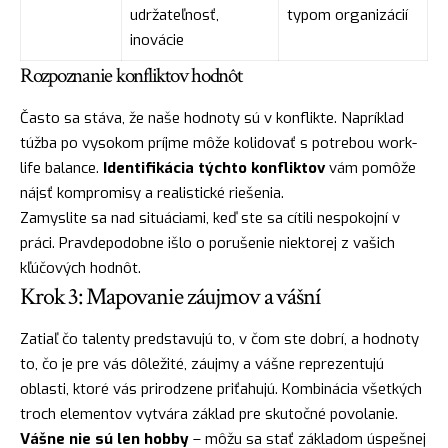
udržateľnosť,
typom organizácií
inovácie
Rozpoznanie konfliktov hodnôt
Často sa stáva, že naše hodnoty sú v konflikte. Napríklad
túžba po vysokom príjme môže kolidovať s potrebou work-
life balance.
Identifikácia týchto konfliktov
vám pomôže
nájsť kompromisy a realistické riešenia.
Zamyslite sa nad situáciami, keď ste sa cítili nespokojní v
práci. Pravdepodobne išlo o porušenie niektorej z vašich
kľúčových hodnôt.
Krok 3: Mapovanie záujmov a vášní
Zatiaľ čo talenty predstavujú to, v čom ste dobrí, a hodnoty
to, čo je pre vás dôležité, záujmy a vášne reprezentujú
oblasti, ktoré vás prirodzene priťahujú. Kombinácia všetkých
troch elementov vytvára základ pre skutočné povolanie.
Vášne nie sú len hobby
– môžu sa stať základom úspešnej