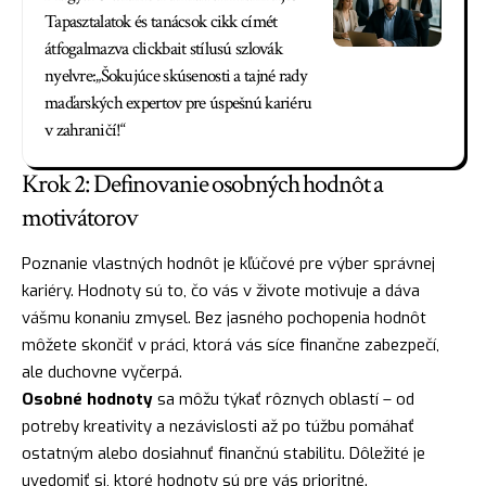
Tapasztalatok és tanácsok cikk címét
átfogalmazva clickbait stílusú szlovák
nyelvre:„Šokujúce skúsenosti a tajné rady
maďarských expertov pre úspešnú kariéru
v zahraničí!“
Krok 2: Definovanie osobných hodnôt a
motivátorov
Poznanie vlastných hodnôt je kľúčové pre výber správnej
kariéry. Hodnoty sú to, čo vás v živote motivuje a dáva
vášmu konaniu zmysel. Bez jasného pochopenia hodnôt
môžete skončiť v práci, ktorá vás síce finančne zabezpečí,
ale duchovne vyčerpá.
Osobné hodnoty
sa môžu týkať rôznych oblastí – od
potreby kreativity a nezávislosti až po túžbu pomáhať
ostatným alebo dosiahnuť finančnú stabilitu. Dôležité je
uvedomiť si, ktoré hodnoty sú pre vás prioritné.