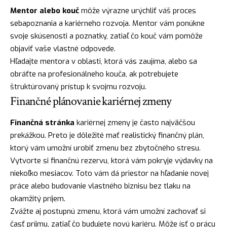
Mentor alebo kouč
môže výrazne urýchliť váš proces
sebapoznania a kariérneho rozvoja. Mentor vám ponúkne
svoje skúsenosti a poznatky, zatiaľ čo kouč vám pomôže
objaviť vaše vlastné odpovede.
Hľadajte mentora v oblasti, ktorá vás zaujíma, alebo sa
obráťte na profesionálneho kouča, ak potrebujete
štruktúrovaný prístup k svojmu rozvoju.
Finančné plánovanie kariérnej zmeny
Finančná stránka
kariérnej zmeny je často najväčšou
prekážkou. Preto je dôležité mať realistický finančný plán,
ktorý vám umožní urobiť zmenu bez zbytočného stresu.
Vytvorte si finančnú rezervu, ktorá vám pokryje výdavky na
niekoľko mesiacov. Toto vám dá priestor na hľadanie novej
práce alebo budovanie vlastného biznisu bez tlaku na
okamžitý príjem.
Zvážte aj postupnú zmenu, ktorá vám umožní zachovať si
časť príjmu, zatiaľ čo budujete novú kariéru. Môže ísť o prácu