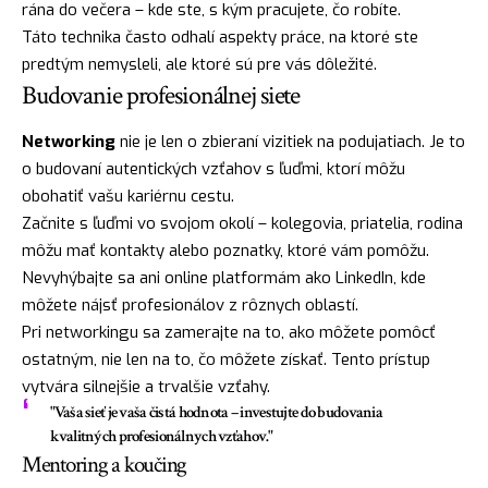
rána do večera – kde ste, s kým pracujete, čo robíte.
Táto technika často odhalí aspekty práce, na ktoré ste
predtým nemysleli, ale ktoré sú pre vás dôležité.
Budovanie profesionálnej siete
Networking
nie je len o zbieraní vizitiek na podujatiach. Je to
o budovaní autentických vzťahov s ľuďmi, ktorí môžu
obohatiť vašu kariérnu cestu.
Začnite s ľuďmi vo svojom okolí – kolegovia, priatelia, rodina
môžu mať kontakty alebo poznatky, ktoré vám pomôžu.
Nevyhýbajte sa ani online platformám ako LinkedIn, kde
môžete nájsť profesionálov z rôznych oblastí.
Pri networkingu sa zamerajte na to, ako môžete pomôcť
ostatným, nie len na to, čo môžete získať. Tento prístup
vytvára silnejšie a trvalšie vzťahy.
"Vaša sieť je vaša čistá hodnota – investujte do budovania
kvalitných profesionálnych vzťahov."
Mentoring a koučing