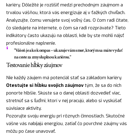
kariéry. Dôležité je rozlíšiť medzi prechodným záujmom a
trvalou vášňou, ktorá vás energizuje aj v ťažkých chvíľach.
Analyzujte, čomu venujete svoj voľný čas. O čom radi čítate,
čo sledujete na internete, o čom sa radi rozprávate? Tieto
indikátory často ukazujú na oblasti, kde by ste mohli nájsť
profesionálne naplnenie.
"Vášeň je ako kompas – ukazuje vám smer, ktorým sa máte vydať
na ceste za zmysluplnou kariérou."
Testovanie hĺbky záujmov
Nie každý záujem má potenciál stať sa základom kariéry.
Otestujte si hĺbku svojich záujmov
tým, že sa do nich
ponorte hlbšie. Skúste sa o danej oblasti dozvedieť viac,
stretnúť sa s ľuďmi, ktorí v nej pracujú, alebo si vyskúšať
súvisiace aktivity.
Pozorujte svoju energiu pri rôznych činnostiach. Skutočné
vášne vás nabíjajú energiou, zatiaľ čo povrchné záujmy vás
môžu po čase unavovať.