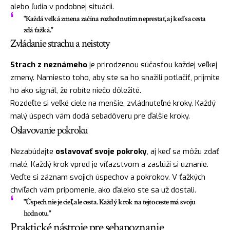
alebo ľudia v podobnej situácii.
"Každá veľká zmena začína rozhodnutím neprestať, aj keď sa cesta
zdá ťažká."
Zvládanie strachu a neistoty
Strach z neznámeho
je prirodzenou súčasťou každej veľkej
zmeny. Namiesto toho, aby ste sa ho snažili potlačiť, prijmite
ho ako signál, že robíte niečo dôležité.
Rozdeľte si veľké ciele na menšie, zvládnuteľné kroky. Každý
malý úspech vám dodá sebadôveru pre ďalšie kroky.
Oslavovanie pokroku
Nezabúdajte
oslavovať svoje pokroky
, aj keď sa môžu zdať
malé. Každý krok vpred je víťazstvom a zaslúži si uznanie.
Veďte si záznam svojich úspechov a pokrokov. V ťažkých
chvíľach vám pripomenie, ako ďaleko ste sa už dostali.
"Úspech nie je cieľ, ale cesta. Každý krok na tejto ceste má svoju
hodnotu."
Praktické nástroje pre sebapoznanie