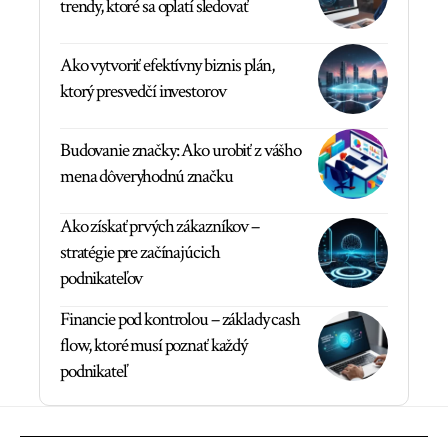
trendy, ktoré sa oplatí sledovať
Ako vytvoriť efektívny biznis plán,
ktorý presvedčí investorov
Budovanie značky: Ako urobiť z vášho
mena dôveryhodnú značku
Ako získať prvých zákazníkov –
stratégie pre začínajúcich
podnikateľov
Financie pod kontrolou – základy cash
flow, ktoré musí poznať každý
podnikateľ