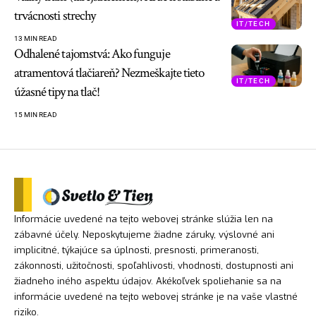
trvácnosti strechy
IT/TECH
13 MIN READ
Odhalené tajomstvá: Ako funguje
atramentová tlačiareň? Nezmeškajte tieto
IT/TECH
úžasné tipy na tlač!
15 MIN READ
Informácie uvedené na tejto webovej stránke slúžia len na
zábavné účely. Neposkytujeme žiadne záruky, výslovné ani
implicitné, týkajúce sa úplnosti, presnosti, primeranosti,
zákonnosti, užitočnosti, spoľahlivosti, vhodnosti, dostupnosti ani
žiadneho iného aspektu údajov. Akékoľvek spoliehanie sa na
informácie uvedené na tejto webovej stránke je na vaše vlastné
riziko.