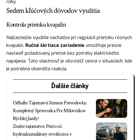
roky.
Sedem kľúčových dôvodov využitia
Kontrola prietoku kvapalín
Najčastejšie využitie nachádza pri regulácii prietoku rôznych
kvapalín.
Ručné škrtiace zariadenie
umožňuje presne
nastaviť požadovaný prietok bez potreby elektrického
napájania. Táto vlastnosť je obzvlášť cenná v situáciách, kde
je potrebná okamžitá reakcia.
Ďalšie články
Odhaľte Tajomstvá Simson Prevodovky:
Kompletný Sprievodca Pre Milovníkov
Rýchlej Jazdy!
Zistite tajomstvo: Prečo sú
hydroakumulátory revolúciou v