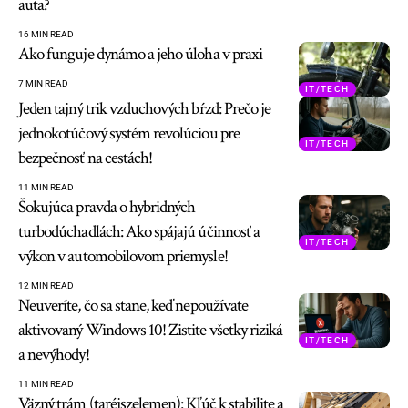
auta?
16 MIN READ
Ako funguje dynámo a jeho úloha v praxi
7 MIN READ
IT/TECH
Jeden tajný trik vzduchových bŕzd: Prečo je
jednokotúčový systém revolúciou pre
IT/TECH
bezpečnosť na cestách!
11 MIN READ
Šokujúca pravda o hybridných
turbodúchadlách: Ako spájajú účinnosť a
IT/TECH
výkon v automobilovom priemysle!
12 MIN READ
Neuveríte, čo sa stane, keď nepoužívate
aktivovaný Windows 10! Zistite všetky riziká
IT/TECH
a nevýhody!
11 MIN READ
Väzný trám (taréjszelemen): Kľúč k stabilite a