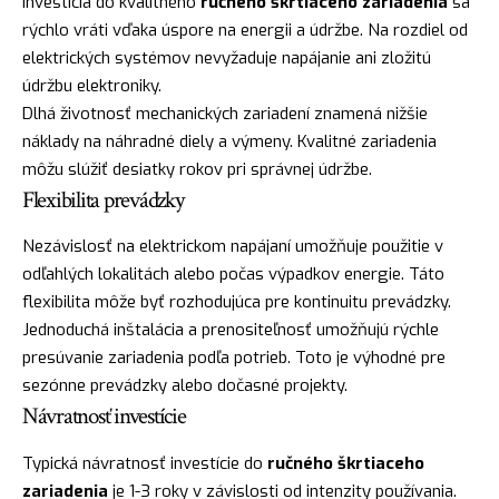
Investícia do kvalitného
ručného škrtiaceho zariadenia
sa
rýchlo vráti vďaka úspore na energii a údržbe. Na rozdiel od
elektrických systémov nevyžaduje napájanie ani zložitú
údržbu elektroniky.
Dlhá životnosť mechanických zariadení znamená nižšie
náklady na náhradné diely a výmeny. Kvalitné zariadenia
môžu slúžiť desiatky rokov pri správnej údržbe.
Flexibilita prevádzky
Nezávislosť na elektrickom napájaní umožňuje použitie v
odľahlých lokalitách alebo počas výpadkov energie. Táto
flexibilita môže byť rozhodujúca pre kontinuitu prevádzky.
Jednoduchá inštalácia a prenositeľnosť umožňujú rýchle
presúvanie zariadenia podľa potrieb. Toto je výhodné pre
sezónne prevádzky alebo dočasné projekty.
Návratnosť investície
Typická návratnosť investície do
ručného škrtiaceho
zariadenia
je 1-3 roky v závislosti od intenzity používania.