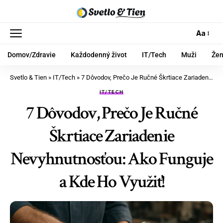
Aa
Domov/Zdravie
Každodenný život
IT/Tech
Muži
Že
Svetlo & Tien
»
IT/Tech
»
7 Dôvodov, Prečo Je Ručné Škrtiace Zariadenie Nevyhnutnosťou: Ako Funguje a Kde Ho Využiť!
IT/TECH
7 Dôvodov, Prečo Je Ručné
Škrtiace Zariadenie
Nevyhnutnosťou: Ako Funguje
a Kde Ho Využiť!