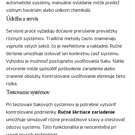
automatické systémy, manuálne ovládanie môže predísť
vážnym haváriám alebo únikom chemikálií.
Údržba a servis
Servisné práce vyžadujú dočasné prerušenie prevádzky
rôznych systémov. Tradičné metódy často znamenajú
vypnutie celých sekcií, čo je neefektívne a nákladné. Ručné
škrtenie umožňuje izolovať len konkrétnu časť systému.
Výhodou je možnosť postupného uvoľňovania tlaku. Náhle
otvorenie môže spôsobiť poškodenie zariadenia alebo
zranenie obsluhy. Kontrolované uvoľňovanie eliminuje tieto
riziká.
Testovanie systémov
Pri testovaní tlakových systémov je potrebné vytvoriť
kontrolované podmienky.
Ručné škrtiace zariadenie
umožňuje simulovať rôzne prevádzkové stavy a otestovať
odozvu systému. Táto funkcionalita je neoceniteľná pri
vývoji nových technológií.