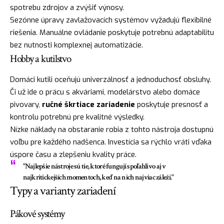
spotrebu zdrojov a zvýšiť výnosy.
Sezónne úpravy zavlažovacích systémov vyžadujú flexibilné
riešenia. Manuálne ovládanie poskytuje potrebnú adaptabilitu
bez nutnosti komplexnej automatizácie.
Hobby a kutilstvo
Domáci kutili oceňujú univerzálnosť a jednoduchosť obsluhy.
Či už ide o prácu s akváriami, modelárstvo alebo domáce
pivovary,
ručné škrtiace zariadenie
poskytuje presnosť a
kontrolu potrebnú pre kvalitné výsledky.
Nízke náklady na obstaranie robia z tohto nástroja dostupnú
voľbu pre každého nadšenca. Investícia sa rýchlo vráti vďaka
úspore času a zlepšeniu kvality práce.
"Najlepšie nástroje sú tie, ktoré fungují spoľahlivo aj v
najkritickejších momentoch, keď na nich najviac záleží."
Typy a varianty zariadení
Pákové systémy