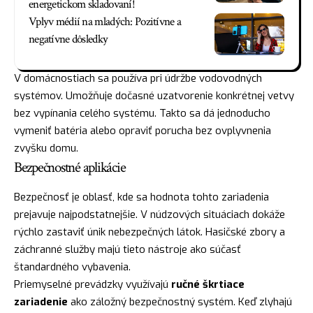
energetickom skladovaní!
Vplyv médií na mladých: Pozitívne a
negatívne dôsledky
V domácnostiach sa používa pri údržbe vodovodných
systémov. Umožňuje dočasné uzatvorenie konkrétnej vetvy
bez vypínania celého systému. Takto sa dá jednoducho
vymeniť batéria alebo opraviť porucha bez ovplyvnenia
zvyšku domu.
Bezpečnostné aplikácie
Bezpečnosť je oblasť, kde sa hodnota tohto zariadenia
prejavuje najpodstatnejšie. V núdzových situáciach dokáže
rýchlo zastaviť únik nebezpečných látok. Hasičské zbory a
záchranné služby majú tieto nástroje ako súčasť
štandardného vybavenia.
Priemyselné prevádzky využívajú
ručné škrtiace
zariadenie
ako záložný bezpečnostný systém. Keď zlyhajú