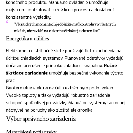
konečného produktu. Manuálne ovládanie umožňuje
majstrom kontrolovať každý krok procesu a dosiahnuť
konzistentné výsledky.
"V kritických momentoch je dôležité mať kontrolu vo vlastných
rukách, nie závislú na elektrine či zložitej elektronike."
Energetika a utilities
Elektrárne a distribučné siete používajú tieto zariadenia na
údržbu chladiacich systémov. Plánované odstávky vyžadujú
dočasné prerušenie prietoku chladiacej kvapaliny.
Ručné
škrtiace zariadenie
umožňuje bezpečné vykonanie týchto
prác.
Geotermálne elektrárne čelia extrémnym podmienkam.
Vysoké teploty a tlaky vyžadujú robustné zariadenia
schopné spoľahlivej prevádzky. Manuálne systémy sú menej
náchylné na poruchy ako zložitá elektronika.
Výber správneho zariadenia
Materiálové požiadavky