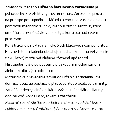
Základom každého
ručného škrtiaceho zariadenia
je
jednoduchý, ale efektívny mechanizmus. Zariadenie pracuje
na princípe postupného stláčania alebo uzatvárania objektu
pomocou mechanickej páky alebo skrutky. Tento systém
umožňuje presné dávkovanie sily a kontrolu nad celým
procesom.
Konštrukčne sa skladá z niekoľkých kľúčových komponentov.
Hlavné telo zariadenia obsahuje mechanizmus na vytvorenie
tlaku, ktorý môže byť riešený rôznymi spôsobmi.
Najpopulárnejšie sú systémy s pákovým mechanizmom
alebo skrutkovým pohonom.
Materiálové prevedenie závisí od určenia zariadenia. Pre
domáce použitie postačujú plastové alebo oceľové varianty,
zatiaľ čo priemyselné aplikácie vyžadujú špeciálne zliatiny
odolné voči korózii a vysokému zaťaženiu.
Kvalitné ručné škrtiace zariadenie dokáže vydržať tisíce
cyklov bez straty funkčnosti, čo z neho robí investíciu na