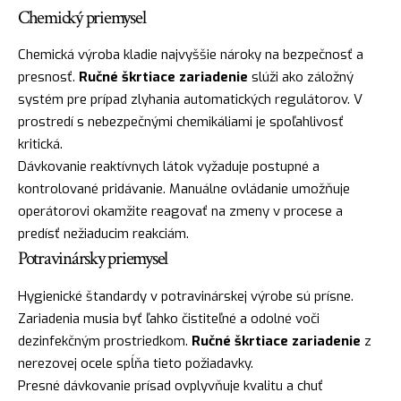
Chemický priemysel
Chemická výroba kladie najvyššie nároky na bezpečnosť a
presnosť.
Ručné škrtiace zariadenie
slúži ako záložný
systém pre prípad zlyhania automatických regulátorov. V
prostredí s nebezpečnými chemikáliami je spoľahlivosť
kritická.
Dávkovanie reaktívnych látok vyžaduje postupné a
kontrolované pridávanie. Manuálne ovládanie umožňuje
operátorovi okamžite reagovať na zmeny v procese a
predísť nežiaducim reakciám.
Potravinársky priemysel
Hygienické štandardy v potravinárskej výrobe sú prísne.
Zariadenia musia byť ľahko čistiteľné a odolné voči
dezinfekčným prostriedkom.
Ručné škrtiace zariadenie
z
nerezovej ocele spĺňa tieto požiadavky.
Presné dávkovanie prísad ovplyvňuje kvalitu a chuť