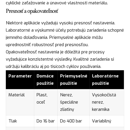
cyklické zaťažovanie a únavové vlastnosti materiálu.
Presnosť a opakovateľnosť
Niektoré aplikácie vyžadujú vysokú presnosť nastavenia.
Laboratorné a výskumné účely potrebujú zariadenia schopné
jemného dolaďovania. Priemyselné aplikácie môžu
uprednostniť robustnosť pred presnosťou.
Opakovateľnosť nastavenia je dôležitá pre procesy
vyžadujúce konzistentné výsledky. Kvalitné zariadenia si
udržujú kalibráciu aj po tisícoch cyklov používania.
Parameter
Domáce
Priemyselné
Laboratórne
použitie
použitie
použitie
Materiál
Plast,
Nerez,
Vysokočistá
oceľ
špeciálne
nerez,
zliatiny
keramika
Tlak
Do 16 bar
Do 400 bar
Variabilný