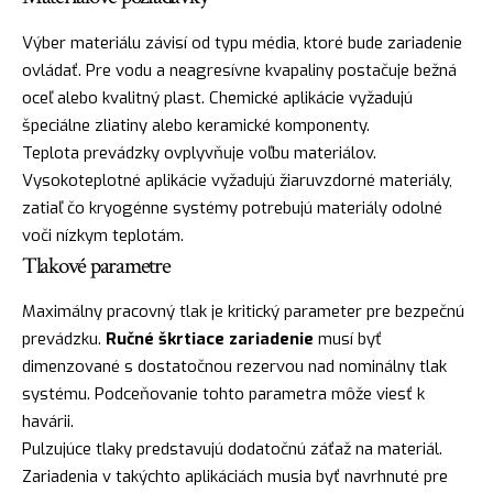
Výber materiálu závisí od typu média, ktoré bude zariadenie
ovládať. Pre vodu a neagresívne kvapaliny postačuje bežná
oceľ alebo kvalitný plast. Chemické aplikácie vyžadujú
špeciálne zliatiny alebo keramické komponenty.
Teplota prevádzky ovplyvňuje voľbu materiálov.
Vysokoteplotné aplikácie vyžadujú žiaruvzdorné materiály,
zatiaľ čo kryogénne systémy potrebujú materiály odolné
voči nízkym teplotám.
Tlakové parametre
Maximálny pracovný tlak je kritický parameter pre bezpečnú
prevádzku.
Ručné škrtiace zariadenie
musí byť
dimenzované s dostatočnou rezervou nad nominálny tlak
systému. Podceňovanie tohto parametra môže viesť k
havárii.
Pulzujúce tlaky predstavujú dodatočnú záťaž na materiál.
Zariadenia v takýchto aplikáciách musia byť navrhnuté pre