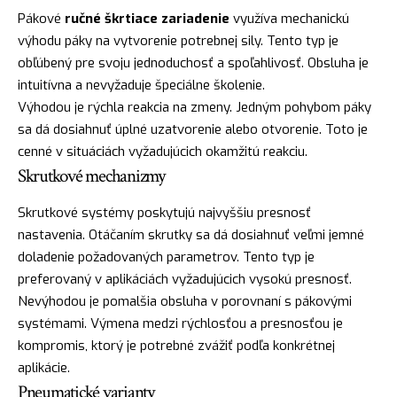
Pákové
ručné škrtiace zariadenie
využíva mechanickú
výhodu páky na vytvorenie potrebnej sily. Tento typ je
obľúbený pre svoju jednoduchosť a spoľahlivosť. Obsluha je
intuitívna a nevyžaduje špeciálne školenie.
Výhodou je rýchla reakcia na zmeny. Jedným pohybom páky
sa dá dosiahnuť úplné uzatvorenie alebo otvorenie. Toto je
cenné v situáciách vyžadujúcich okamžitú reakciu.
Skrutkové mechanizmy
Skrutkové systémy poskytujú najvyššiu presnosť
nastavenia. Otáčaním skrutky sa dá dosiahnuť veľmi jemné
doladenie požadovaných parametrov. Tento typ je
preferovaný v aplikáciách vyžadujúcich vysokú presnosť.
Nevýhodou je pomalšia obsluha v porovnaní s pákovými
systémami. Výmena medzi rýchlosťou a presnosťou je
kompromis, ktorý je potrebné zvážiť podľa konkrétnej
aplikácie.
Pneumatické varianty