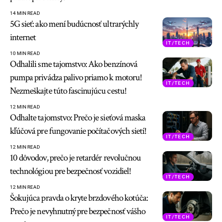
14 MIN READ
5G sieť: ako mení budúcnosť ultrarýchly
internet
IT/TECH
10 MIN READ
Odhalili sme tajomstvo: Ako benzínová
pumpa privádza palivo priamo k motoru!
IT/TECH
Nezmeškajte túto fascinujúcu cestu!
12 MIN READ
Odhalte tajomstvo: Prečo je sieťová maska
kľúčová pre fungovanie počítačových sietí!
IT/TECH
12 MIN READ
10 dôvodov, prečo je retardér revolučnou
technológiou pre bezpečnosť vozidiel!
IT/TECH
12 MIN READ
Šokujúca pravda o kryte brzdového kotúča:
Prečo je nevyhnutný pre bezpečnosť vášho
IT/TECH