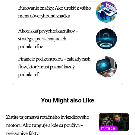
Budovanie značky: Ako urobiť z vášho
mena dôveryhodnú značku
Ako získať prvých zákazníkov –
stratégie pre začínajúcich
podnikateľov
Financie pod kontrolou – základy cash
flow, ktoré musí poznať každý
podnikateľ
You Might also Like
Zistite tajomstvá rotačného hviezdicového
motora: Ako funguje a kde sa používa –
IT/TECH
prekvapivé fakty!