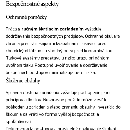
Bezpečnostné aspekty
Ochranné pomôcky
Práca s
ručným škrtiacim zariadením
vyžaduje
dodržiavanie bezpečnostných predpisov. Ochranné okuliare
chránia pred striekajúcimi kvapalinami, rukavice pred
chemickými látkami a vhodný odev pred kontamináciou.
Tlakové systémy predstavujú riziko úrazu pri náhlom
uvoľnení tlaku. Postupné uvoľňovanie a dodržiavanie
bezpečných postupov minimalizuje tieto riziká.
Školenie obsluhy
Správna obsluha zariadenia vyžaduje pochopenie jeho
princípov a limitov. Nesprávne použitie môže viesť k
poškodeniu zariadenia alebo zraneniu obsluhy. Investícia do
školenia sa vráti vo forme vyššej bezpečnosti a
spoľahlivosti.
Dokumentácia postupov a pravidelné opakovanie školení