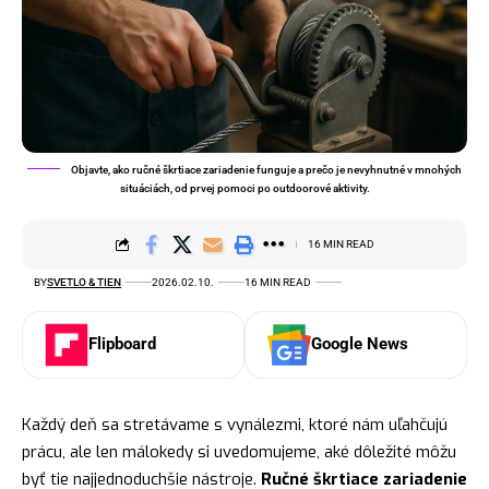
Objavte, ako ručné škrtiace zariadenie funguje a prečo je nevyhnutné v mnohých
situáciách, od prvej pomoci po outdoorové aktivity.
16 MIN READ
BY
SVETLO & TIEN
2026.02.10.
16 MIN READ
Flipboard
Google News
Každý deň sa stretávame s vynálezmi, ktoré nám uľahčujú
prácu, ale len málokedy si uvedomujeme, aké dôležité môžu
byť tie najjednoduchšie nástroje.
Ručné škrtiace zariadenie