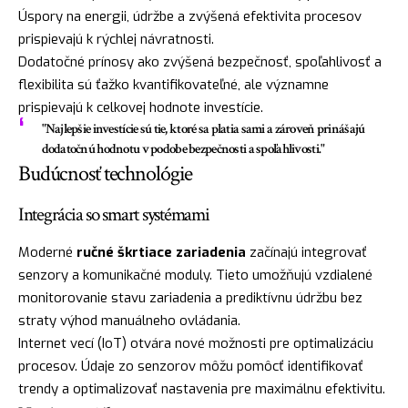
Úspory na energii, údržbe a zvýšená efektivita procesov
prispievajú k rýchlej návratnosti.
Dodatočné prínosy ako zvýšená bezpečnosť, spoľahlivosť a
flexibilita sú ťažko kvantifikovateľné, ale významne
prispievajú k celkovej hodnote investície.
"Najlepšie investície sú tie, ktoré sa platia sami a zároveň prinášajú
dodatočnú hodnotu v podobe bezpečnosti a spoľahlivosti."
Budúcnosť technológie
Integrácia so smart systémami
Moderné
ručné škrtiace zariadenia
začínajú integrovať
senzory a komunikačné moduly. Tieto umožňujú vzdialené
monitorovanie stavu zariadenia a prediktívnu údržbu bez
straty výhod manuálneho ovládania.
Internet vecí (IoT) otvára nové možnosti pre optimalizáciu
procesov. Údaje zo senzorov môžu pomôcť identifikovať
trendy a optimalizovať nastavenia pre maximálnu efektivitu.