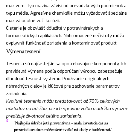
mazivom. Typ maziva závisí od prevádzkových podmienok a
typu média. Agresívne chemikálie môžu vyžadovať špeciálne
mazivá odolné voči korózii.
Čistenie je obzvlášť dôležité v potravinárskych a
farmaceutických aplikáciách. Nahromadené nečistoty môžu
ovplyvniť funkčnosť zariadenia a kontaminovať produkt.
Výmena tesnení
Tesnenia sú najčastejšie sa opotrebúvajúce komponenty. Ich
pravidelná výmena podľa odporúčaní výrobcu zabezpečuje
dlhodobú tesnosť systému. Používanie originálnych
náhradných dielov je kľúčové pre zachovanie parametrov
zariadenia.
Kvalitné tesnenia môžu predstavovať až 70% celkových
nákladov na údržbu, ale ich správna voľba a údržba výrazne
predlžuje životnosť celého zariadenia.
"Najlepšia údržba je tá preventívna – malá investícia času a
prostriedkov dnes môže ušetriť veľké náklady v budúcnosti."