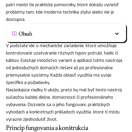
patrí medzi tie praktické pomocníky, ktoré dokážu vyriešiť
problémy tam, kde moderná technika zlyhá alebo nie je
dostupná.
Obsah
V podstate ide o mechanické zariadenie, ktoré umožňuje
kontrolované uzatváranie rôznych typov potrubí, hadíc či
káblov. Existuje množstvo variant a aplikácií tohto nástroja,
od jednoduchých domácich riešení až po profesionálne
priemyselné systémy. Každá oblasť využitia má svoje
špecifiká a požiadavky.
Nasledujúce riadky ti ukážu, prečo by mal byť tento nástroj
súčasťou každej dielne, domácnosti či profesionálneho
vybavenia. Dozviete sa o jeho fungovaní, praktických
výhodách a konkrétnych príkladoch využitia, ktoré ti môžu
výrazne zjednodušiť život.
Princíp fungovania a konštrukcia