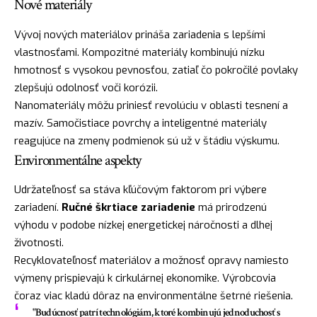
Nové materiály
Vývoj nových materiálov prináša zariadenia s lepšími
vlastnosťami. Kompozitné materiály kombinujú nízku
hmotnosť s vysokou pevnosťou, zatiaľ čo pokročilé povlaky
zlepšujú odolnosť voči korózii.
Nanomateriály môžu priniesť revolúciu v oblasti tesnení a
mazív. Samočistiace povrchy a inteligentné materiály
reagujúce na zmeny podmienok sú už v štádiu výskumu.
Environmentálne aspekty
Udržateľnosť sa stáva kľúčovým faktorom pri výbere
zariadení.
Ručné škrtiace zariadenie
má prirodzenú
výhodu v podobe nízkej energetickej náročnosti a dlhej
životnosti.
Recyklovateľnosť materiálov a možnosť opravy namiesto
výmeny prispievajú k cirkulárnej ekonomike. Výrobcovia
čoraz viac kladú dôraz na environmentálne šetrné riešenia.
"Budúcnosť patrí technológiám, ktoré kombinujú jednoduchosť s