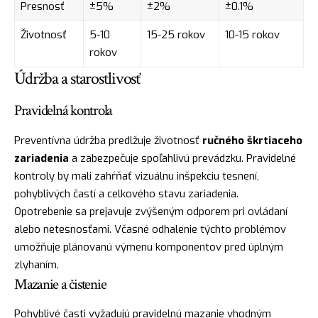
Presnosť
±5%
±2%
±0.1%
Životnosť
5-10
15-25 rokov
10-15 rokov
rokov
Údržba a starostlivosť
Pravidelná kontrola
Preventívna údržba predlžuje životnosť
ručného škrtiaceho
zariadenia
a zabezpečuje spoľahlivú prevádzku. Pravidelné
kontroly by mali zahŕňať vizuálnu inšpekciu tesnení,
pohyblivých častí a celkového stavu zariadenia.
Opotrebenie sa prejavuje zvýšeným odporem pri ovládaní
alebo netesnosťami. Včasné odhalenie týchto problémov
umožňuje plánovanú výmenu komponentov pred úplným
zlyhaním.
Mazanie a čistenie
Pohyblivé časti vyžadujú pravidelnú mazanie vhodným