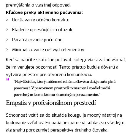
premýšľania o vlastnej odpovedi.
Kľúčové prvky aktívneho počúvania:
Udržiavanie očného kontaktu
Kladenie upresňujúcich otázok
Parafrázovanie počutého
Minimalizovanie rušivých elementov
Keď sa naučíte skutočne počúvať, kolegovia si začnú všímať,
že im venujete pozornosť. Tento prístup buduje dôveru a
vytvára priestor pre otvorenú komunikáciu.
"Najväčší dar, ktorý môžeme druhému človeku dať, je naša plná
pozornosť. V pracovnom prostredí to znamená rozdiel medzi
povrchným kontaktom a skutočným porozumením."
Empatia v profesionálnom prostredí
Schopnosť vcítiť sa do situácie kolegu je mocný nástroj na
budovanie vzťahov. Empatia neznamená súhlas so všetkým,
ale snahu porozumieť perspektíve druhého človeka.