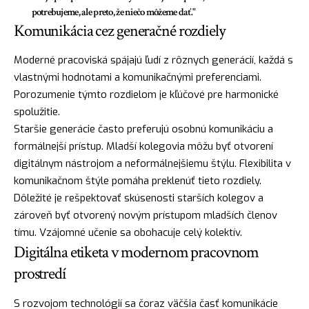
potrebujeme, ale preto, že niečo môžeme dať."
Komunikácia cez generačné rozdiely
Moderné pracoviská spájajú ľudí z rôznych generácií, každá s
vlastnými hodnotami a komunikačnými preferenciami.
Porozumenie týmto rozdielom je kľúčové pre harmonické
spolužitie.
Staršie generácie často preferujú osobnú komunikáciu a
formálnejší prístup. Mladší kolegovia môžu byť otvorení
digitálnym nástrojom a neformálnejšiemu štýlu. Flexibilita v
komunikačnom štýle pomáha preklenúť tieto rozdiely.
Dôležité je rešpektovať skúsenosti starších kolegov a
zároveň byť otvorený novým prístupom mladších členov
tímu. Vzájomné učenie sa obohacuje celý kolektív.
Digitálna etiketa v modernom pracovnom
prostredí
S rozvojom technológií sa čoraz väčšia časť komunikácie