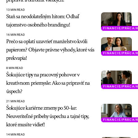
13 MIN READ
Staň sa neodolateľným hitom: Odhaľ
tajomstvo osobného brandingu!
FINANCIE/PRÁCA/
16 MIN READ
Prečo sa oplatí uzavrieť manželstvo kvôli
papierom? Objavte právne výhody, ktoré vás
FINANCIE/PRÁCA/
prekvapia!
8 MIN READ
Šokujúce tipy na pracovný pohovor v
kreatívnom priemysle: Ako sa pripraviť na
FINANCIE/PRÁCA/
úspech?
21 MIN READ
Šokujúce kariérne zmeny po 50-ke:
Neuveriteľné príbehy úspechu a tajné tipy,
FINANCIE/PRÁCA/
ktoré musíte vidieť!
14 MIN READ