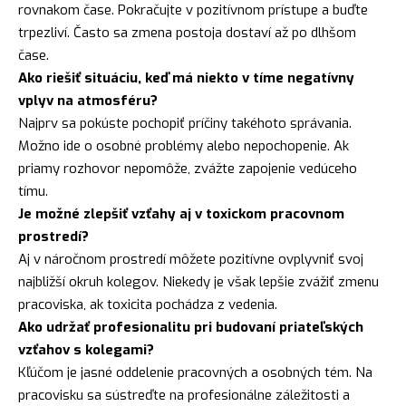
rovnakom čase. Pokračujte v pozitívnom prístupe a buďte
trpezliví. Často sa zmena postoja dostaví až po dlhšom
čase.
Ako riešiť situáciu, keď má niekto v tíme negatívny
vplyv na atmosféru?
Najprv sa pokúste pochopiť príčiny takéhoto správania.
Možno ide o osobné problémy alebo nepochopenie. Ak
priamy rozhovor nepomôže, zvážte zapojenie vedúceho
tímu.
Je možné zlepšiť vzťahy aj v toxickom pracovnom
prostredí?
Aj v náročnom prostredí môžete pozitívne ovplyvniť svoj
najbližší okruh kolegov. Niekedy je však lepšie zvážiť zmenu
pracoviska, ak toxicita pochádza z vedenia.
Ako udržať profesionalitu pri budovaní priateľských
vzťahov s kolegami?
Kľúčom je jasné oddelenie pracovných a osobných tém. Na
pracovisku sa sústreďte na profesionálne záležitosti a