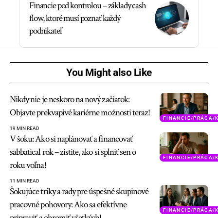
Financie pod kontrolou – základy cash
flow, ktoré musí poznať každý
podnikateľ
You Might also Like
Nikdy nie je neskoro na nový začiatok:
Objavte prekvapivé kariérne možnosti teraz!
FINANCIE/PRÁCA/
19 MIN READ
V šoku: Ako si naplánovať a financovať
sabbatical rok – zistite, ako si splniť sen o
FINANCIE/PRÁCA/
roku voľna!
11 MIN READ
Šokujúce triky a rady pre úspešné skupinové
pracovné pohovory: Ako sa efektívne
FINANCIE/PRÁCA/
pripraviť a ohromiť všetkých!