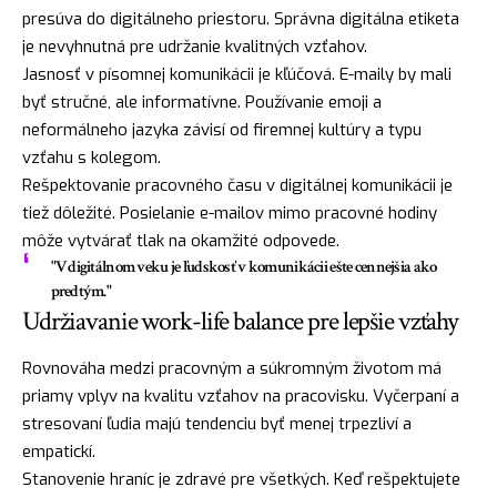
presúva do digitálneho priestoru. Správna digitálna etiketa
je nevyhnutná pre udržanie kvalitných vzťahov.
Jasnosť v písomnej komunikácii je kľúčová. E-maily by mali
byť stručné, ale informatívne. Používanie emoji a
neformálneho jazyka závisí od firemnej kultúry a typu
vzťahu s kolegom.
Rešpektovanie pracovného času v digitálnej komunikácii je
tiež dôležité. Posielanie e-mailov mimo pracovné hodiny
môže vytvárať tlak na okamžité odpovede.
"V digitálnom veku je ľudskosť v komunikácii ešte cennejšia ako
predtým."
Udržiavanie work-life balance pre lepšie vzťahy
Rovnováha medzi pracovným a súkromným životom má
priamy vplyv na kvalitu vzťahov na pracovisku. Vyčerpaní a
stresovaní ľudia majú tendenciu byť menej trpezliví a
empatickí.
Stanovenie hraníc je zdravé pre všetkých. Keď rešpektujete