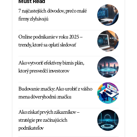
Must Read
7 najčastejších dôvodov, prečo malé
firmy zlyhávajú
Online podnikanie v roku 2025 –
trendy, ktoré sa oplatí sledovať
Ako vytvoriť efektívny biznis plán,
ktorý presvedčí investorov
Budovanie značky: Ako urobiť z vášho
mena dôveryhodnú značku
Ako získať prvých zákazníkov –
stratégie pre začínajúcich
podnikateľov