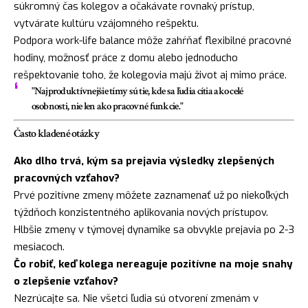
súkromný čas kolegov a očakávate rovnaký prístup,
vytvárate kultúru vzájomného rešpektu.
Podpora work-life balance môže zahŕňať flexibilné pracovné
hodiny, možnosť práce z domu alebo jednoducho
rešpektovanie toho, že kolegovia majú život aj mimo práce.
"Najproduktívnejšie tímy sú tie, kde sa ľudia cítia ako celé
osobnosti, nie len ako pracovné funkcie."
Často kladené otázky
Ako dlho trvá, kým sa prejavia výsledky zlepšených
pracovných vzťahov?
Prvé pozitívne zmeny môžete zaznamenať už po niekoľkých
týždňoch konzistentného aplikovania nových prístupov.
Hlbšie zmeny v týmovej dynamike sa obvykle prejavia po 2-3
mesiacoch.
Čo robiť, keď kolega nereaguje pozitívne na moje snahy
o zlepšenie vzťahov?
Nezrúcajte sa. Nie všetci ľudia sú otvorení zmenám v