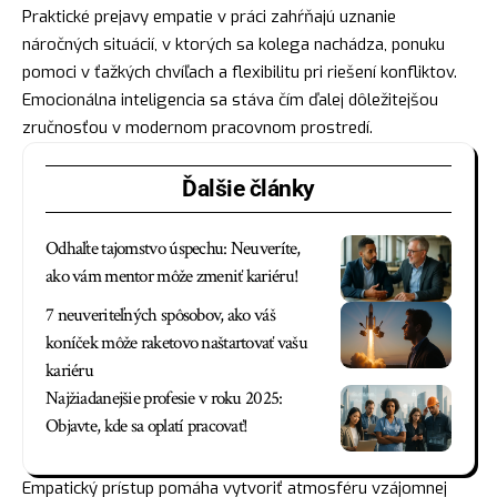
Praktické prejavy empatie v práci zahŕňajú uznanie
náročných situácií, v ktorých sa kolega nachádza, ponuku
pomoci v ťažkých chvíľach a flexibilitu pri riešení konfliktov.
Emocionálna inteligencia sa stáva čím ďalej dôležitejšou
zručnosťou v modernom pracovnom prostredí.
Ďalšie články
Odhaľte tajomstvo úspechu: Neuveríte,
ako vám mentor môže zmeniť kariéru!
7 neuveriteľných spôsobov, ako váš
koníček môže raketovo naštartovať vašu
kariéru
Najžiadanejšie profesie v roku 2025:
Objavte, kde sa oplatí pracovať!
Empatický prístup pomáha vytvoriť atmosféru vzájomnej