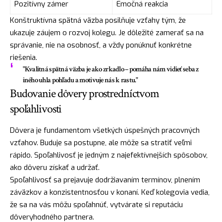
Pozitívny zámer
Emočná reakcia
Konštruktívna spätná väzba posilňuje vzťahy tým, že
ukazuje záujem o rozvoj kolegu. Je dôležité zamerať sa na
správanie, nie na osobnosť, a vždy ponúknuť konkrétne
riešenia.
"Kvalitná spätná väzba je ako zrkadlo – pomáha nám vidieť seba z
iného uhla pohľadu a motivuje nás k rastu."
Budovanie dôvery prostredníctvom
spoľahlivosti
Dôvera je fundamentom všetkých úspešných pracovných
vzťahov. Buduje sa postupne, ale môže sa stratiť veľmi
rápido. Spoľahlivosť je jedným z najefektívnejších spôsobov,
ako dôveru získať a udržať.
Spoľahlivosť sa prejavuje dodržiavaním termínov, plnením
záväzkov a konzistentnosťou v konaní. Keď kolegovia vedia,
že sa na vás môžu spoľahnúť, vytvárate si reputáciu
dôveryhodného partnera.