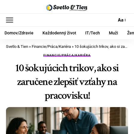
Aa
Domov/Zdravie
Každodenný život
IT/Tech
Muži
Že
Svetlo & Tien
»
Financie/Práca/Kariéra
»
10 šokujúcich trikov, ako si zaručene zlepšiť vzťahy na pracovisku!
FINANCIE/PRÁCA/KARIÉRA
10 šokujúcich trikov, ako si
zaručene zlepšiť vzťahy na
pracovisku!