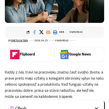
9 MIN READ
BY
SVETLO & TIEN
2026.04.25.
9 MIN READ
Flipboard
Google News
Každý z nás trávi na pracovisku značnú časť svojho života, a
práve preto majú vzťahy s kolegami obrovský vplyv na našu
celkovú spokojnosť a produktivitu. Keď fungujú vzťahy na
pracovisku dobre, práca sa stává radosťou, ale keď nie,
môže sa zameniť na každodenné trápenie.
Obsah