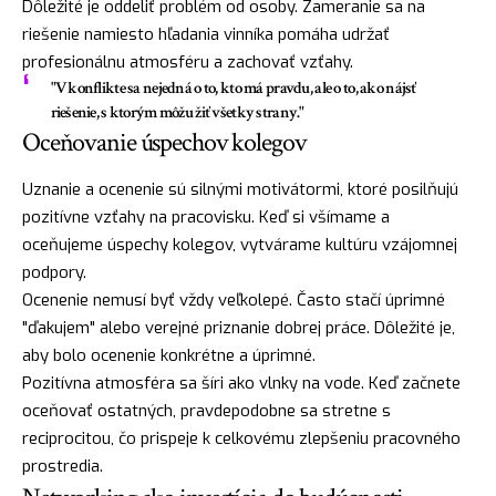
Dôležité je oddeliť problém od osoby. Zameranie sa na
riešenie namiesto hľadania vinníka pomáha udržať
profesionálnu atmosféru a zachovať vzťahy.
"V konflikte sa nejedná o to, kto má pravdu, ale o to, ako nájsť
riešenie, s ktorým môžu žiť všetky strany."
Oceňovanie úspechov kolegov
Uznanie a ocenenie sú silnými motivátormi, ktoré posilňujú
pozitívne vzťahy na pracovisku. Keď si všímame a
oceňujeme úspechy kolegov, vytvárame kultúru vzájomnej
podpory.
Ocenenie nemusí byť vždy veľkolepé. Často stačí úprimné
"ďakujem" alebo verejné priznanie dobrej práce. Dôležité je,
aby bolo ocenenie konkrétne a úprimné.
Pozitívna atmosféra sa šíri ako vlnky na vode. Keď začnete
oceňovať ostatných, pravdepodobne sa stretne s
reciprocitou, čo prispeje k celkovému zlepšeniu pracovného
prostredia.