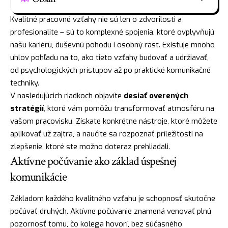
Kvalitné pracovné vzťahy nie sú len o zdvorilosti a
profesionalite – sú to komplexné spojenia, ktoré ovplyvňujú
našu kariéru, duševnú pohodu i osobný rast. Existuje mnoho
uhlov pohľadu na to, ako tieto vzťahy budovať a udržiavať,
od psychologických prístupov až po praktické komunikačné
techniky.
V nasledujúcich riadkoch objavíte
desiať overených
stratégií
, ktoré vám pomôžu transformovať atmosféru na
vašom pracovisku. Získate konkrétne nástroje, ktoré môžete
aplikovať už zajtra, a naučíte sa rozpoznať príležitosti na
zlepšenie, ktoré ste možno doteraz prehliadali.
Aktívne počúvanie ako základ úspešnej
komunikácie
Základom každého kvalitného vzťahu je schopnosť skutočne
počúvať druhých. Aktívne počúvanie znamená venovať plnú
pozornosť tomu, čo kolega hovorí, bez súčasného